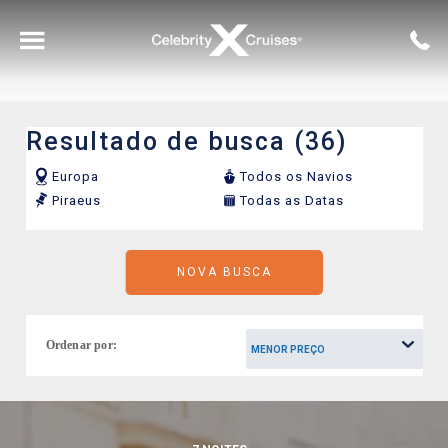
Voltar para o Menu Principal
Resultado de busca (36)
Ver Todos
Acomodações
Alasca
Aéreo
Europa
Todos os Navios
Piraeus
Todas as Datas
Celebrity Apex®
Bares e Lounges
Caribe
Hotel
NOVA BUSCA
Celebrity Ascent℠
Entretenimento
Europa
Ordenar por:
Celebrity Beyond℠
Gastronomia
Grécia