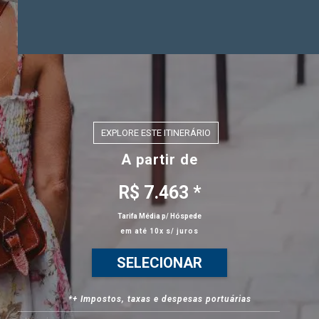
EXPLORE ESTE ITINERÁRIO
A partir de
R$ 7.463 *
Tarifa Média p/ Hóspede
em até 10x s/ juros
SELECIONAR
*+ Impostos, taxas e despesas portuárias