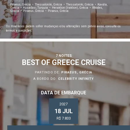
Itinerário
Piraeus, Grécia
Thessaloniki, Grécia
Thessaloniki, Grécia
Kavála,
Grécia
Kusadasi, Turquia
Heraklion (Iraklion), Grécia
Rhodes,
Grécia
Piraeus, Grécia
Piraeus, Grécia
Os itinerários podem sofrer mudanças e/ou alterações sem prévio aviso, consulte os
termos e condições.
7 NOITES
BEST OF GREECE CRUISE
PARTINDO DE:
PIRAEUS, GRÉCIA
A BORDO DO:
CELEBRITY INFINITY
DATA DE EMBARQUE
2027
18 JUL
R$ 7.833