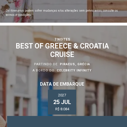
Os itinerários podem sofrer mudanças e/ou alterações sem prévio aviso, consulte os
termos e condições.
7 NOITES
BEST OF GREECE & CROATIA
CRUISE
PARTINDO DE:
PIRAEUS, GRÉCIA
A BORDO DO:
CELEBRITY INFINITY
DATA DE EMBARQUE
2027
25 JUL
R$ 8.084