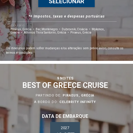
SELECIONAR
*+ Impostos, taxas e despesas portuárias
Itinerário
Piraeus, Grécia
Bar, Montenegro
Dubrovnik, Croácia
Mykonos,
Grécia
Athinios Thira Santorini, Grécia
Piraeus, Grécia
Os itinerários podem sofrer mudanças e/ou alterações sem prévio aviso, consulte os
termos e condições.
9 NOITES
BEST OF GREECE CRUISE
PARTINDO DE:
PIRAEUS, GRÉCIA
A BORDO DO:
CELEBRITY INFINITY
DATA DE EMBARQUE
2027