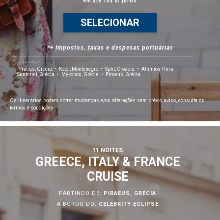
em até 10x s/ juros
SELECIONAR
*+ Impostos, taxas e despesas portuárias
Itinerário
Piraeus, Grécia
Kotor, Montenegro
Split, Croácia
Athinios Thira
Santorini, Grécia
Mykonos, Grécia
Piraeus, Grécia
Os itinerários podem sofrer mudanças e/ou alterações sem prévio aviso, consulte os
termos e condições.
11 NOITES
GREECE, ITALY & FRANCE
CRUISE
PARTINDO DE:
PIRAEUS, GRÉCIA
A BORDO DO:
CELEBRITY ECLIPSE