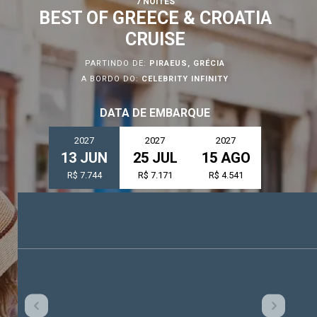
7 NOITES
BEST OF GREECE & CROATIA
Celebrity Boundless℠
Spa e Fitness
Perfect Day at CocoCay
CRUISE
PARTINDO DE:
PIRAEUS, GRÉCIA
Celebrity Compass℠
The Retreat
Todos os Destinos
A BORDO DO:
CELEBRITY INFINITY
DATA DE EMBARQUE
Celebrity Constellation®
2027
2027
2027
13 JUN
25 JUL
15 AGO
R$ 7.744
R$ 7.171
R$ 4.541
Celebrity Eclipse®
Celebrity Edge®
Celebrity Equinox®