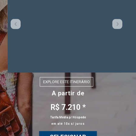
EXPLORE ESTE ITINERÁRIO
A partir de
R$ 7.210 *
Tarifa Média p/ Hóspede
em até 10x s/ juros