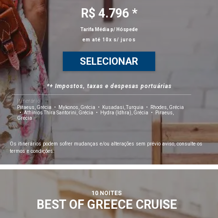
R$ 4.796 *
Tarifa Média p/ Hóspede
em até 10x s/ juros
SELECIONAR
*+ Impostos, taxas e despesas portuárias
Itinerário
Piraeus, Grécia
Mykonos, Grécia
Kusadasi, Turquia
Rhodes, Grécia
Athinios Thira Santorini, Grécia
Hydra (Idhra), Grécia
Piraeus,
Grécia
Os itinerários podem sofrer mudanças e/ou alterações sem prévio aviso, consulte os
termos e condições.
10 NOITES
BEST OF GREECE CRUISE