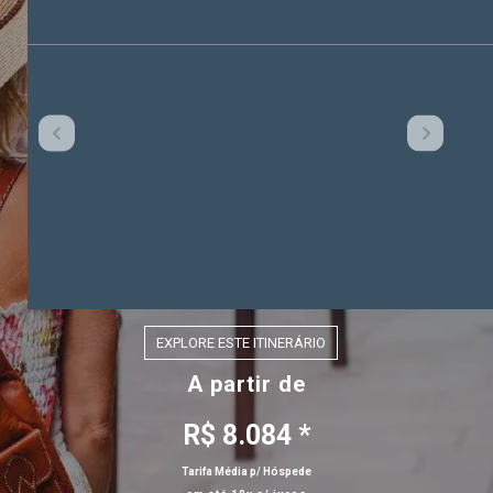
EXPLORE ESTE ITINERÁRIO
A partir de
R$ 8.084 *
Tarifa Média p/ Hóspede