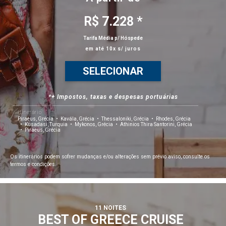
R$ 7.228 *
Tarifa Média p/ Hóspede
em até 10x s/ juros
SELECIONAR
*+ Impostos, taxas e despesas portuárias
Itinerário
Piraeus, Grécia
Kavála, Grécia
Thessaloniki, Grécia
Rhodes, Grécia
Kusadasi, Turquia
Mykonos, Grécia
Athinios Thira Santorini, Grécia
Piraeus, Grécia
Os itinerários podem sofrer mudanças e/ou alterações sem prévio aviso, consulte os
termos e condições.
11 NOITES
BEST OF GREECE CRUISE