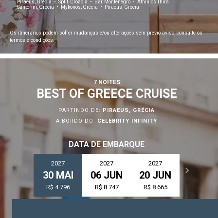
Piraeus, Grécia
Split, Croácia
Bar, Montenegro
Athinios Thira
Santorini, Grécia
Mykonos, Grécia
Piraeus, Grécia
Celebrity Silhouette®
Os itinerários podem sofrer mudanças e/ou alterações sem prévio aviso, consulte os
termos e condições.
Celebrity Solstice®
7 NOITES
BEST OF GREECE CRUISE
Celebrity Summit®
PARTINDO DE:
PIRAEUS, GRÉCIA
A BORDO DO:
CELEBRITY INFINITY
Celebrity XCel℠
DATA DE EMBARQUE
2027
2027
2027
2027
30 MAI
06 JUN
20 JUN
11 JU
Celebrity Xcite℠
R$ 4.796
R$ 8.747
R$ 8.665
R$ 9.231