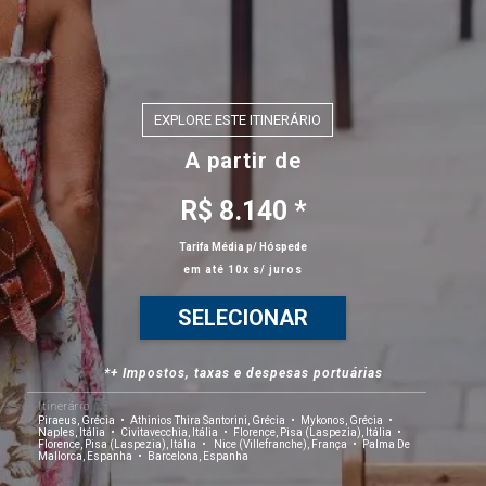
EXPLORE ESTE ITINERÁRIO
A partir de
R$ 8.140 *
Tarifa Média p/ Hóspede
em até 10x s/ juros
SELECIONAR
*+ Impostos, taxas e despesas portuárias
Itinerário
Piraeus, Grécia
Athinios Thira Santorini, Grécia
Mykonos, Grécia
Naples, Itália
Civitavecchia, Itália
Florence, Pisa (Laspezia), Itália
Florence, Pisa (Laspezia), Itália
Nice (Villefranche), França
Palma De
Mallorca, Espanha
Barcelona, Espanha