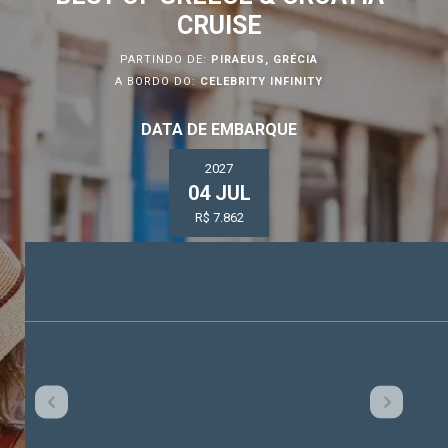
CRUISE
PARTINDO DE:
PIRAEUS, GRÉCIA
A BORDO DO:
CELEBRITY INFINITY
DATA DE EMBARQUE
2027
04 JUL
R$ 7.862