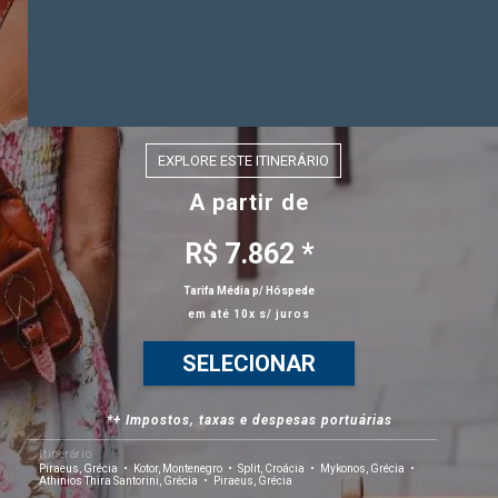
EXPLORE ESTE ITINERÁRIO
A partir de
R$ 7.862 *
Tarifa Média p/ Hóspede
em até 10x s/ juros
SELECIONAR
*+ Impostos, taxas e despesas portuárias
Itinerário
Piraeus, Grécia
Kotor, Montenegro
Split, Croácia
Mykonos, Grécia
Athinios Thira Santorini, Grécia
Piraeus, Grécia