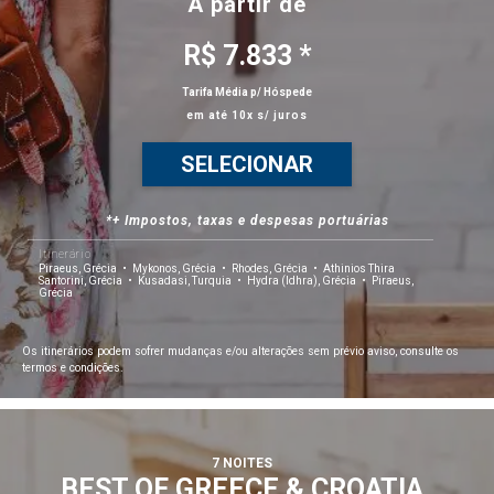
A partir de
R$ 7.833 *
Tarifa Média p/ Hóspede
em até 10x s/ juros
SELECIONAR
*+ Impostos, taxas e despesas portuárias
Itinerário
Piraeus, Grécia
Mykonos, Grécia
Rhodes, Grécia
Athinios Thira
Santorini, Grécia
Kusadasi, Turquia
Hydra (Idhra), Grécia
Piraeus,
Grécia
Os itinerários podem sofrer mudanças e/ou alterações sem prévio aviso, consulte os
termos e condições.
7 NOITES
BEST OF GREECE & CROATIA