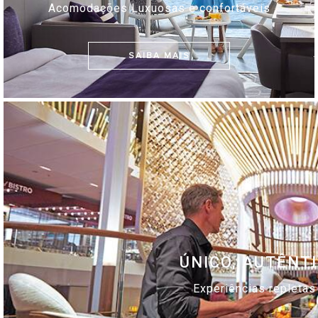
Acomodações Luxuosas e confortáveis
SAIBA MAIS
ÚNICO, AUTÊNTI
Experiências repletas