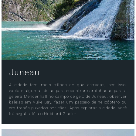
Juneau
A cidade tem mais trilhas do que estradas, por isso,
explore algumas delas para encontrar caminhadas para a
geleira Mendenhall no campo de gelo de Juneau, observar
baleias em Auke Bay, fazer um passeio de helicóptero ou
em trenós puxados por cães. Após explorar a cidade, você
irá seguir até a o Hubbard Glacier.