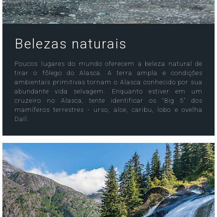
Belezas naturais
Poucos lugares do mundo oferecem a beleza natural de
tirar o fôlego do Alasca. A terra ampla e condições
ambientais primitivas tornam o Alasca conhecido por sua
abundante vida selvagem. Enquanto estiver em um
cruzeiro no Alasca, tente identificar os “Big 5” dos
mamíferos terrestres - urso, alce, caribu, lobo e ovelha
Dall.