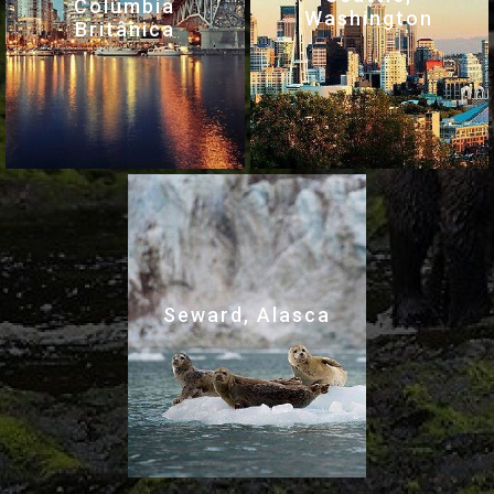
Colúmbia
Washington
Britânica
Seward, Alasca