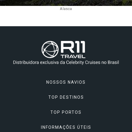
Alasca
NOSSOS NAVIOS
TOP DESTINOS
Celebrity Apex
TOP PORTOS
Celebrity Ascent
Alasca
Celebrity Beyond
INFORMAÇÕES ÚTEIS
Ásia
Atenas, Grécia