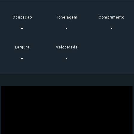
Celebrity Silhouette®
Ocupação
Tonelagem
Comprimento
-
-
-
Celebrity Solstice®
Largura
Velocidade
-
-
Celebrity Summit®
Celebrity XCel℠
Celebrity Xcite℠