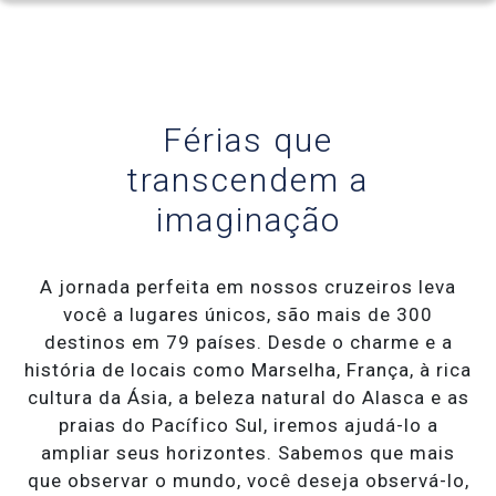
Celebrity Infinity®
Férias que
transcendem a
Celebrity Millennium®
imaginação
Celebrity Reflection®
A jornada perfeita em nossos cruzeiros leva
você a lugares únicos, são mais de 300
destinos em 79 países. Desde o charme e a
Celebrity Roamer℠
história de locais como Marselha, França, à rica
cultura da Ásia, a beleza natural do Alasca e as
praias do Pacífico Sul, iremos ajudá-lo a
ampliar seus horizontes. Sabemos que mais
Celebrity Seeker℠
que observar o mundo, você deseja observá-lo,