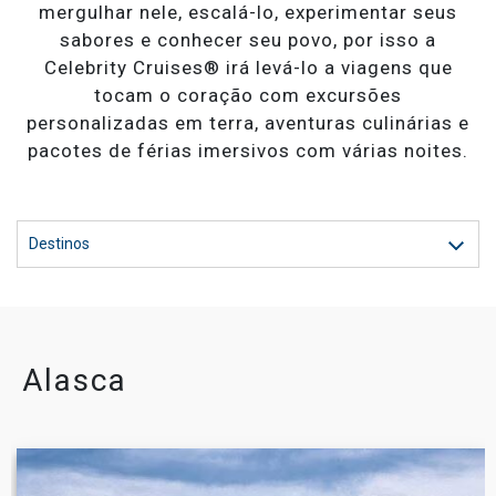
mergulhar nele, escalá-lo, experimentar seus
sabores e conhecer seu povo, por isso a
Celebrity Silhouette®
Celebrity Cruises® irá levá-lo a viagens que
tocam o coração com excursões
personalizadas em terra, aventuras culinárias e
Celebrity Solstice®
pacotes de férias imersivos com várias noites.
Celebrity Summit®
Destinos
Celebrity XCel℠
Alasca
Celebrity Xcite℠