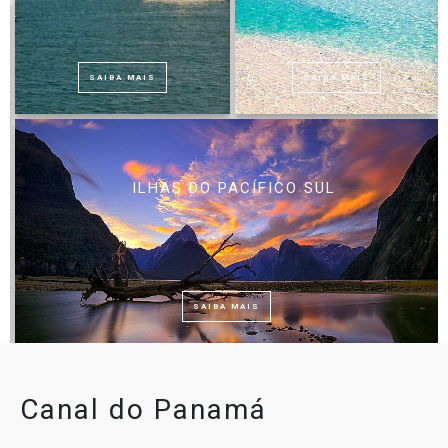
SAIBA MAIS
SAIBA MAIS
ILHAS DO PACÍFICO SUL
SAIBA MAIS
Canal do Panamá