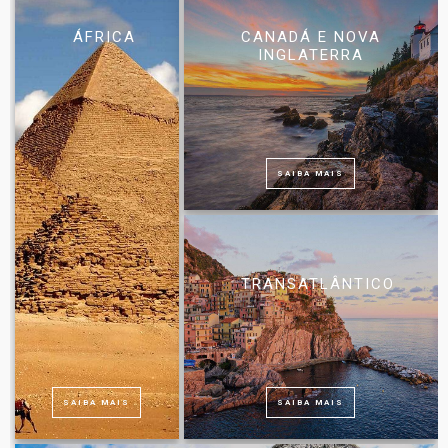
ÁFRICA
CANADÁ E NOVA
INGLATERRA
SAIBA MAIS
TRANSATLÂNTICO
SAIBA MAIS
SAIBA MAIS