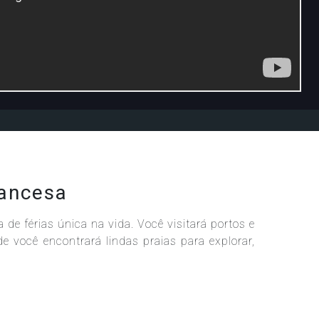
rancesa
de férias única na vida. Você visitará portos e
de você encontrará lindas praias para explorar,