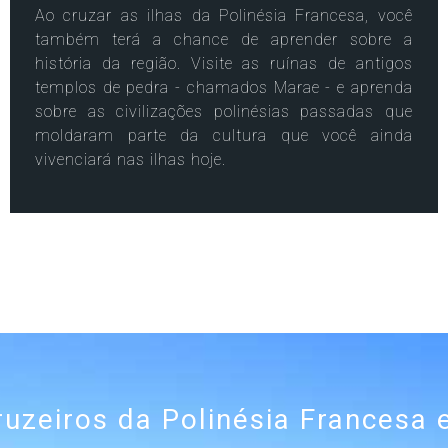
Ao cruzar as ilhas da Polinésia Francesa, você
também terá a chance de aprender sobre a
história da região. Visite as ruínas de antigos
templos de pedra - chamados Marae - e aprenda
sobre as civilizações polinésias passadas que
moldaram parte da cultura que você ainda
vivenciará nas ilhas hoje.
ruzeiros da Polinésia Francesa