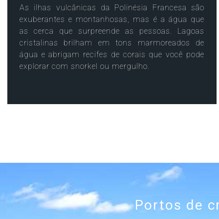
Celebrity Wanderer℠
As ilhas vulcânicas da Polinésia Francesa são
exuberantes e montanhosas, mas é a água que
as cerca que surpreende as pessoas. Lagoas
cristalinas brilham em tons marmoreados de
Celebrity Flora®
água e abrigam recifes de corais que você pode
explorar com snorkel ou mergulho.
Portos de c