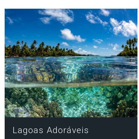
Celebrity Silhouette®
Celebrity Solstice®
Celebrity Summit®
Celebrity XCel℠
Celebrity Xcite℠
Lagoas Adoráveis