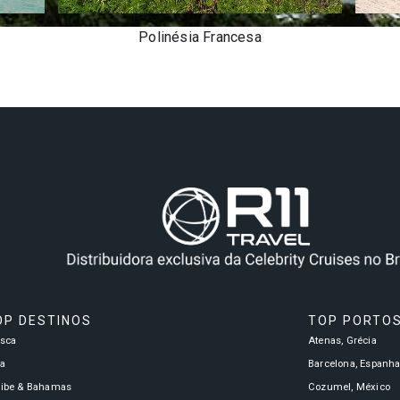
Polinésia Francesa
OP DESTINOS
TOP PORTO
asca
Atenas, Grécia
a
Barcelona, Espanh
ribe & Bahamas
Cozumel, México