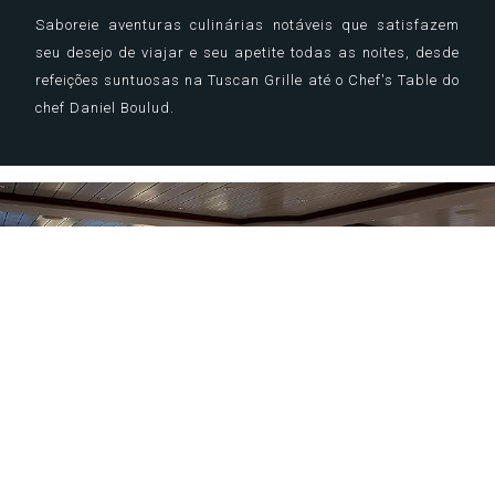
Saboreie aventuras culinárias notáveis ​​que satisfazem
seu desejo de viajar e seu apetite todas as noites, desde
refeições suntuosas na Tuscan Grille até o Chef's Table do
chef Daniel Boulud.