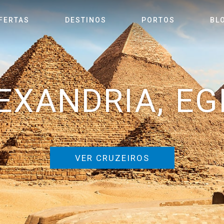
FERTAS
DESTINOS
PORTOS
BL
EXANDRIA, EG
VER CRUZEIROS