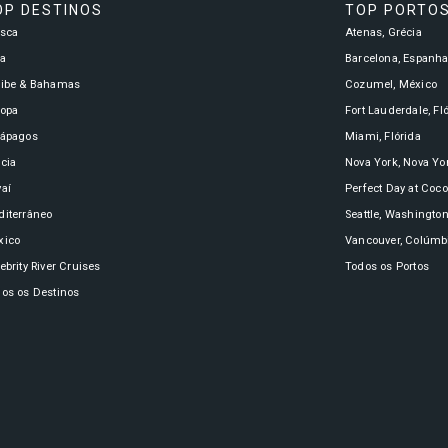
OP DESTINOS
TOP PORTO
asca
Atenas, Grécia
a
Barcelona, Espanh
ribe & Bahamas
Cozumel, México
ropa
Fort Lauderdale, Fl
lápagos
Miami, Flórida
cia
Nova York, Nova Yo
aí
Perfect Day at Coc
iterrâneo
Seattle, Washingto
xico
Vancouver, Colúmbi
ebrity River Cruises
Todos os Portos
os os Destinos