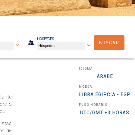
HÓSPEDES
BUSCAR
IDIOMA
ÁRABE
MOEDA
LIBRA EGÍPCIA - EGP
tante
dre o
FUSO HORÁRIO
qui.
UTC/GMT +3 HORAS
istas
re de