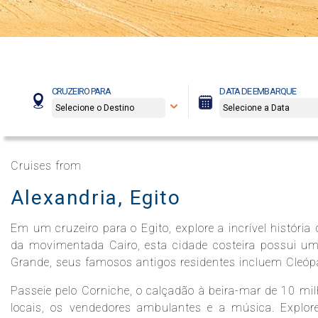
Celebrity Boundless℠
Spa e Fitness
Perfect Day at CocoCay
Celebrity Compass℠
The Retreat
Todos os Destinos
CRUZEIRO PARA
DATA DE EMBARQUE
Celebrity Constellation®
Cruises from
Alexandria, Egito
Celebrity Eclipse®
Em um cruzeiro para o Egito, explore a incrível históri
da movimentada Cairo, esta cidade costeira possui um
Celebrity Edge®
Grande, seus famosos antigos residentes incluem Cleópa
Passeie pelo Corniche, o calçadão à beira-mar de 10 mil
locais, os vendedores ambulantes e a música. Explore
Celebrity Equinox®