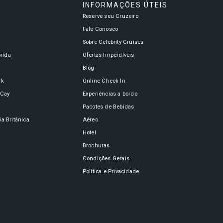
S
INFORMAÇÕES ÚTEIS
Reserve seu Cruzeiro
a
Fale Conosco
Sobre Celebrity Cruises
órida
Ofertas Imperdíveis
Blog
rk
Online Check In
oCay
Experiências a bordo
n
Pacotes de Bebidas
a Britânica
Aéreo
Hotel
Brochuras
Condições Gerais
Política e Privacidade