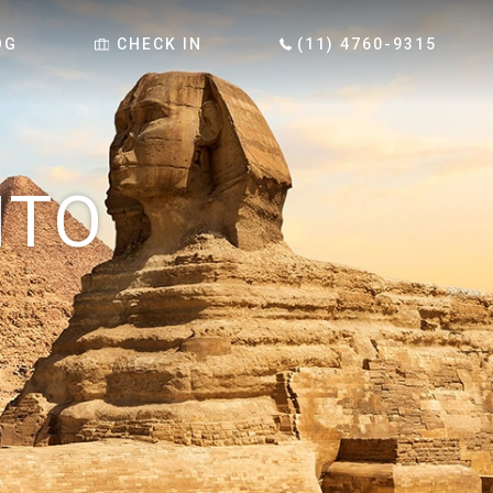
OG
CHECK IN
(11) 4760-9315
ITO