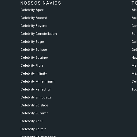
NOSSOS NAVIOS
T
Celebrity Apex
Al
Celebrity Ascent
Ási
Celebrity Beyond
Ca
Celebrity Constellation
Eu
Celebrity Edge
Ga
Celebrity Eclipse
Gré
Celebrity Equinox
Hav
Celebrity Flora
Med
Celebrity Infinity
Mé
Celebrity Millennium
Cel
Celebrity Reflection
Tod
Celebrity Silhouette
Celebrity Solstice
Celebrity Summit
Celebrity Xcel
Celebrity Xcite℠