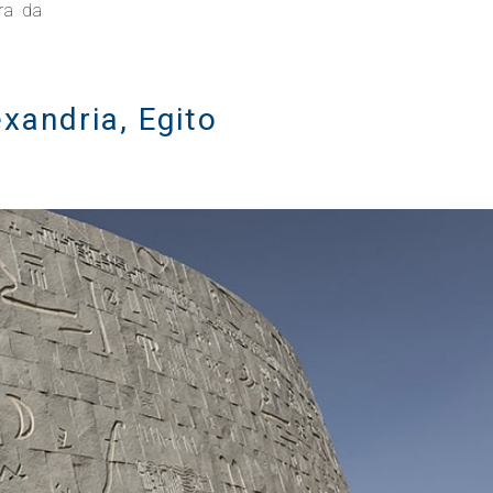
ra da
exandria, Egito