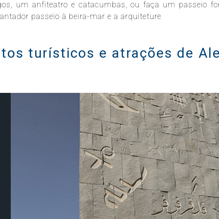
ntigos, um anfiteatro e catacumbas, ou faça um passeio fo
antador passeio à beira-mar e a arquiteture
tos turísticos e atrações de Al