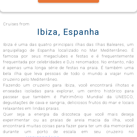
Celebrity Infinity®
Cruises from
Ibiza, Espanha
Ibiza é uma das quatro principais ilhas das Ilhas Baleares, um
Celebrity Millennium®
arquipélago de Espanha localizado no Mar Mediterrâneo. É
famosa por seus megaclubes e festas e é frequentemente
frequentada por celebridades e DJs renomados. No entanto, não
é apenas uma longa série de festas na praia. É também uma
bela ilha que leva pessoas de todo o mundo a viajar num
Celebrity Reflection®
cruzeiro pelo Mediterrâneo.
Fazendo um cruzeiro para Ibiza, você encontrará ilhotas e
enseadas isoladas para explorar, um centro histórico para
passear que também é Patrimônio Mundial da UNESCO,
Celebrity Roamer℠
degustações de cava e sangria, deliciosos frutos do mar e locais
relaxantes em lindas praias.
Quer seja a energia da discoteca que você mais deseja
experimentar ou as praias de areia macia da ilha, você
Celebrity Seeker℠
encontrará muitas coisas para fazer para ter um dia memorável
durante um porto de escala em seu cruzeiro no