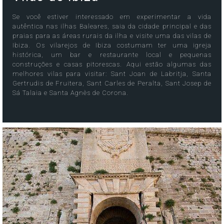
Se você estiver interessado em experimentar a vida
autêntica nas ilhas Baleares, saia da cidade principal e das
praias para as áreas rurais da ilha e visite uma das vilas de
Ibiza. Os vilarejos de Ibiza costumam ter uma igreja
histórica, um bar e restaurante local e pequenas
construções e casas pitorescas. Aqui estão algumas das
melhores vilas para visitar: Sant Joan de Labritja, Santa
Gertrudis de Fruitera, Sant Carles de Peralta, Sant Josep de
Sá Talaia e Santa Agnès de Corona.