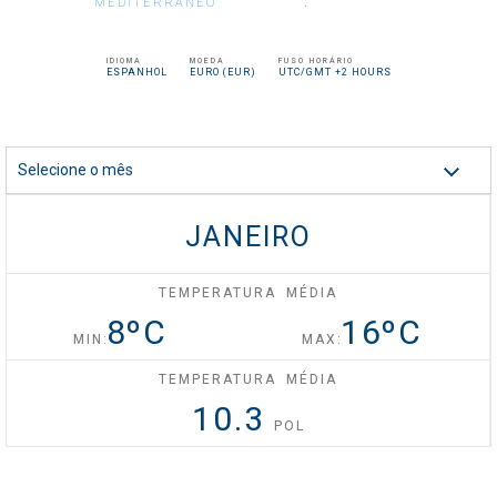
.
MEDITERRÂNEO
Celebrity Silhouette®
IDIOMA
MOEDA
FUSO HORÁRIO
ESPANHOL
EURO (EUR)
UTC/GMT +2 HOURS
Celebrity Solstice®
Selecione o mês
JANEIRO
Celebrity Summit®
TEMPERATURA MÉDIA
8
ºC
16
ºC
Celebrity XCel℠
MIN:
MAX:
TEMPERATURA MÉDIA
10.3
Celebrity Xcite℠
POL