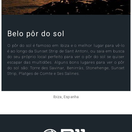
Belo pôr do sol
O pôr do sol é famoso em Ibiza e o melhor lugar para vê-lo
é ao longo da Sunset Strip de Sant Antoni, ou saia em busca
do seu próprio local perfeito para ver o pôr do sol se quiser
escapar das multidões. Alguns bons lugares para ver o pôr
do sol são: Torre des Savinar, Benirràs, Stonehenge, Sunset
Strip, Platges de Comte e Ses Salines.
Ibiza, Espanha