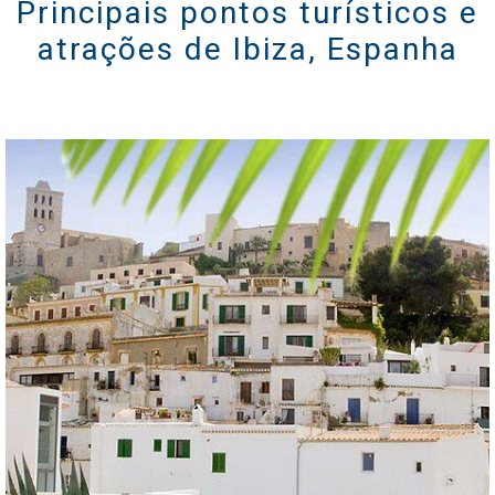
Principais pontos turísticos e
Celebrity Wanderer℠
atrações de Ibiza, Espanha
Celebrity Flora®