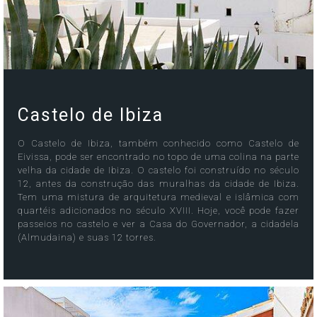
Castelo de Ibiza
O Castelo de Ibiza, também conhecido como Castelo de
Eivissa, pode ser encontrado no topo de uma colina na parte
velha da cidade de Ibiza. O castelo foi construído no século
12, antes da construção das muralhas da cidade de Ibiza.
Tem uma mistura de arquitetura medieval e islâmica com
quartéis adicionados no século XVIII. Hoje, você pode fazer
passeios no castelo e ver a Casa do Governador, a cidadela
(Almudaina) e suas 12 torres.