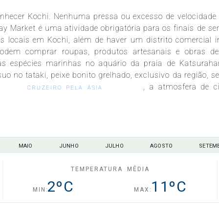
nhecer Kochi. Nenhuma pressa ou excesso de velocidade 
y Market é uma atividade obrigatória para os finais de s
 locais em Kochi, além de haver um distrito comercial in
podem comprar roupas, produtos artesanais e obras de
as espécies marinhas no aquário da praia de Katsurah
 no tataki, peixe bonito grelhado, exclusivo da região, s
, a atmosfera de c
CRUZEIRO PELA ÁSIA
MAIO
JUNHO
JULHO
AGOSTO
SETEM
TEMPERATURA MÉDIA
2
ºC
11
ºC
MIN:
MAX: