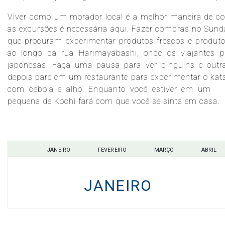
Viver como um morador local é a melhor maneira de co
as excursões é necessária aqui. Fazer compras no Sunda
Celebrity Infinity®
que procuram experimentar produtos frescos e produtos
ao longo da rua Harimayabashi, onde os viajantes 
japonesas. Faça uma pausa para ver pinguins e outr
depois pare em um restaurante para experimentar o katsuo
Celebrity Millennium®
com cebola e alho. Enquanto você estiver em um
pequena de Kochi fará com que você se sinta em casa.
Celebrity Reflection®
JANEIRO
FEVEREIRO
MARÇO
ABRIL
Celebrity Roamer℠
JANEIRO
Celebrity Seeker℠