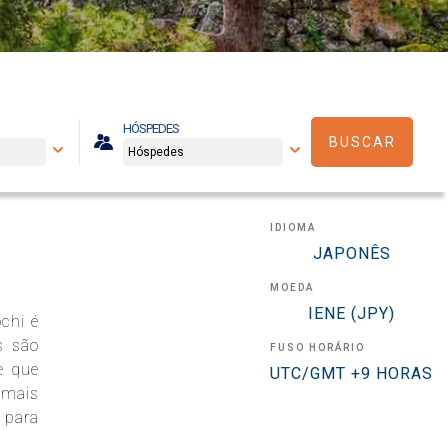
HÓSPEDES
BUSCAR
IDIOMA
JAPONÊS
MOEDA
IENE (JPY)
chi é
s são
FUSO HORÁRIO
e que
UTC/GMT +9 HORAS
 mais
 para