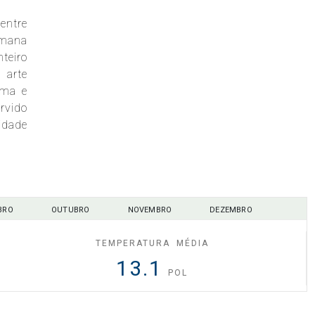
entre
emana
teiro
 arte
ama e
ervido
idade
BRO
OUTUBRO
NOVEMBRO
DEZEMBRO
TEMPERATURA MÉDIA
13.1
POL