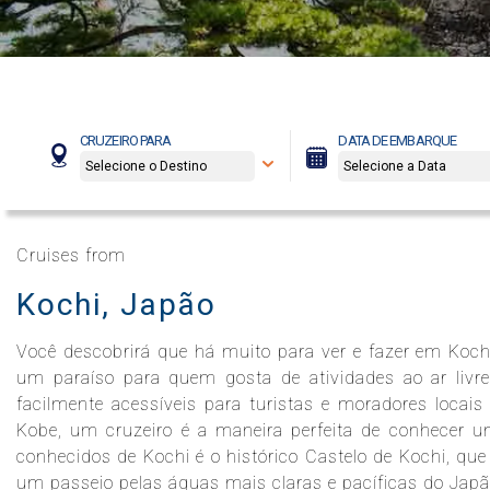
Celebrity Boundless℠
Spa e Fitness
Perfect Day at CocoCay
Celebrity Compass℠
The Retreat
Todos os Destinos
CRUZEIRO PARA
DATA DE EMBARQUE
Celebrity Constellation®
Cruises from
Kochi, Japão
Celebrity Eclipse®
Você descobrirá que há muito para ver e fazer em Kochi,
um paraíso para quem gosta de atividades ao ar livr
Celebrity Edge®
facilmente acessíveis para turistas e moradores locais
Kobe, um cruzeiro é a maneira perfeita de conhecer u
conhecidos de Kochi é o histórico Castelo de Kochi, qu
um passeio pelas águas mais claras e pacíficas do Japã
Celebrity Equinox®