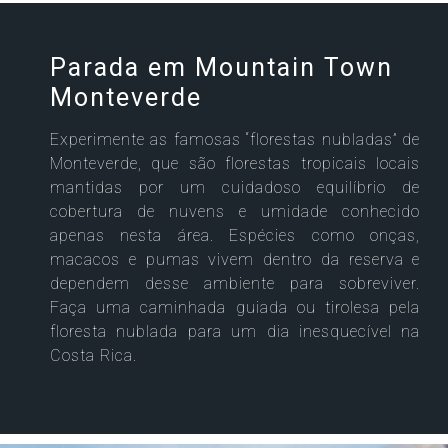
Parada em Mountain Town
Monteverde
Experimente as famosas “florestas nubladas” de
Monteverde, que são florestas tropicais locais
mantidas por um cuidadoso equilíbrio de
cobertura de nuvens e umidade conhecido
apenas nesta área. Espécies como onças,
macacos e pumas vivem dentro da reserva e
dependem desse ambiente para sobreviver.
Faça uma caminhada guiada ou tirolesa pela
floresta nublada para um dia inesquecível na
Costa Rica.