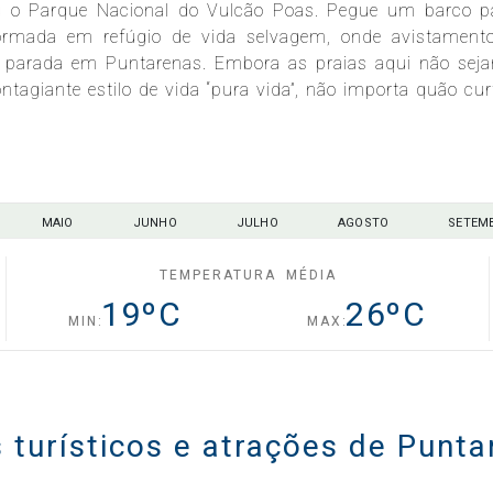
u o Parque Nacional do Vulcão Poas. Pegue um barco p
formada em refúgio de vida selvagem, onde avistament
 a parada em Puntarenas. Embora as praias aqui não sej
tagiante estilo de vida “pura vida”, não importa quão cur
MAIO
JUNHO
JULHO
AGOSTO
SETEM
TEMPERATURA MÉDIA
19
ºC
26
ºC
MIN:
MAX:
s turísticos e atrações de Punta