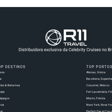
OP DESTINOS
TOP PORTO
asca
Atenas, Grécia
a
Barcelona, Espanh
ribe & Bahamas
Cozumel, México
ropa
Fort Lauderdale, Fl
lápagos
Miami, Flórida
cia
Nova York, Nova Yo
aí
Perfect Day at Coc