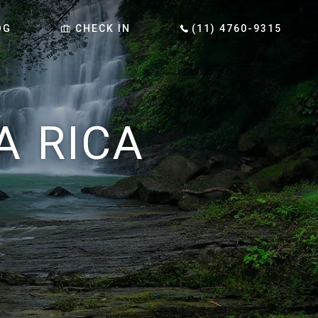
OG
CHECK IN
(11) 4760-9315
A RICA