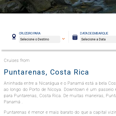
Celebrity Boundless℠
Spa e Fitness
Perfect Day at CocoCay
Celebrity Compass℠
The Retreat
Todos os Destinos
CRUZEIRO PARA
DATA DE EMBARQUE
Celebrity Constellation®
Cruises from
Puntarenas, Costa Rica
Celebrity Eclipse®
Aninhada entre a Nicarágua e o Panamá está a bela Cost
ao longo do Porto de Nicoya. Downtown é um passeio ráp
Celebrity Edge®
para Puntarenas, Costa Rica. De muitas maneiras, Punt
Panamá .
Puntarenas é menor e mais barato do que a capital vizin
Celebrity Equinox®