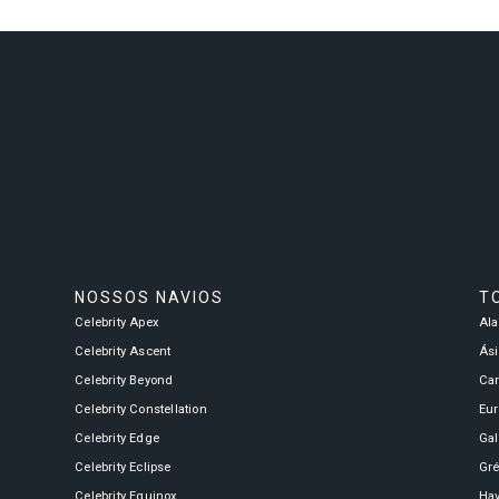
NOSSOS NAVIOS
T
Celebrity Apex
Al
Celebrity Ascent
Ási
Celebrity Beyond
Ca
Celebrity Constellation
Eu
Celebrity Edge
Ga
Celebrity Eclipse
Gré
Celebrity Equinox
Hav