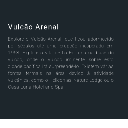
Vulcão Arenal
Explore o Vulcão Arenal, que ficou adormecido
por séculos até uma erupção inesperada em
1968. Explore a vila de La Fortuna na base do
vulcão, onde o vulcão iminente sobre esta
cidade pacífica irá surpreendê-lo. Existem várias
fontes termais na área devido à atividade
vulcânica, como o Heliconias Nature Lodge ou o
Casa Luna Hotel and Spa.