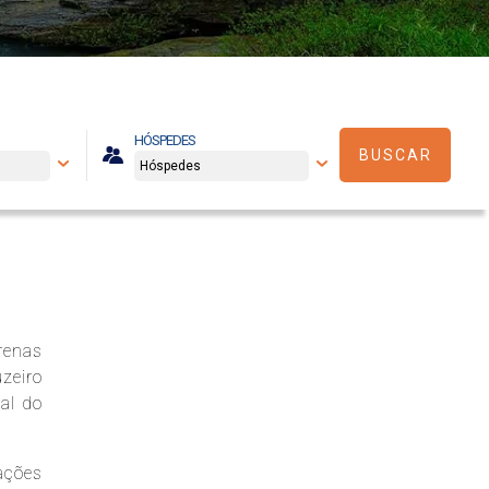
HÓSPEDES
BUSCAR
renas
zeiro
al do
ações