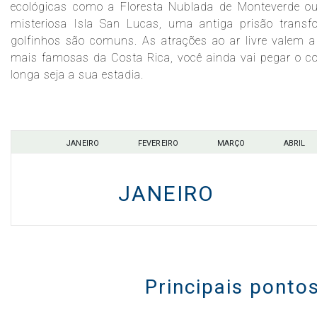
ecológicas como a Floresta Nublada de Monteverde o
misteriosa Isla San Lucas, uma antiga prisão trans
golfinhos são comuns. As atrações ao ar livre valem
Celebrity Infinity®
mais famosas da Costa Rica, você ainda vai pegar o con
longa seja a sua estadia.
Celebrity Millennium®
JANEIRO
FEVEREIRO
MARÇO
ABRIL
Celebrity Reflection®
JANEIRO
Celebrity Roamer℠
Principais ponto
Celebrity Seeker℠