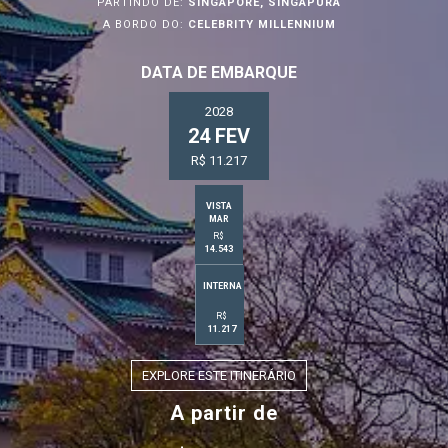
PARTINDO DE:
SINGAPORE, SINGAPURA
A BORDO DO:
CELEBRITY MILLENNIUM
DATA DE EMBARQUE
2028
24 FEV
R$ 11.217
VISTA
MAR
R$
14.543
INTERNA
R$
11.217
EXPLORE ESTE ITINERÁRIO
A partir de