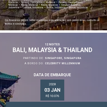
Malásia
Penang (Georgetown), Malásia
Penang (Georgetown),
Malásia
Klang, Malásia
Klang, Malásia
Celukan Bawang,
Indonésia
Lombok, Indonésia
Benoa, Indonésia
Benoa, Indonésia
Os itinerários podem sofrer mudanças e/ou alterações sem prévio aviso, consulte os
termos e condições.
12 NOITES
BALI, MALAYSIA & THAILAND
PARTINDO DE:
SINGAPORE, SINGAPURA
A BORDO DO:
CELEBRITY MILLENNIUM
DATA DE EMBARQUE
2028
03 JAN
R$ 10.076