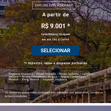
EXPLORE ESTE ITINERÁRIO
A partir de
R$ 9.001 *
Tarifa Média p/ Hóspede
em até 10x s/ juros
SELECIONAR
*+ Impostos, taxas e despesas portuárias
Itinerário
Singapore, Singapura
Phuket, Tailândia
Phuket, Tailândia
Langkawi,
Malásia
Penang (Georgetown), Malásia
Penang (Georgetown),
Malásia
Klang, Malásia
Singapore, Singapura
Os itinerários podem sofrer mudanças e/ou alterações sem prévio aviso, consulte os
termos e condições.