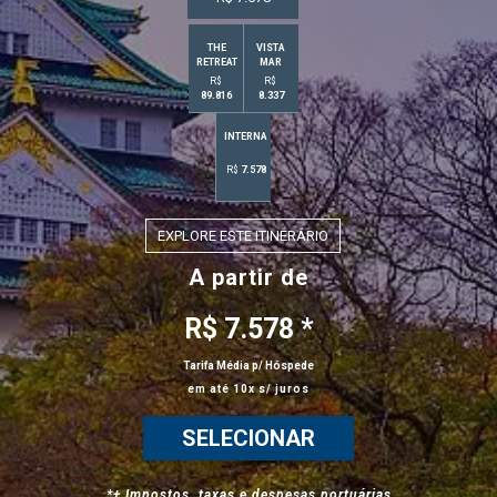
Celebrity Wanderer℠
THE
VISTA
RETREAT
MAR
R$
R$
89.816
8.337
Celebrity Flora®
INTERNA
R$
7.578
EXPLORE ESTE ITINERÁRIO
A partir de
R$ 7.578 *
Tarifa Média p/ Hóspede
em até 10x s/ juros
SELECIONAR
*+ Impostos, taxas e despesas portuárias