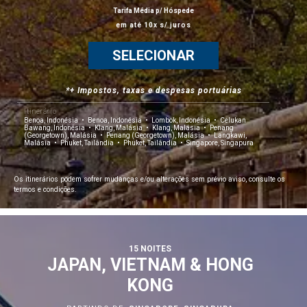
Tarifa Média p/ Hóspede
em até 10x s/ juros
SELECIONAR
*+ Impostos, taxas e despesas portuárias
Itinerário
Benoa, Indonésia
Benoa, Indonésia
Lombok, Indonésia
Celukan
Bawang, Indonésia
Klang, Malásia
Klang, Malásia
Penang
(Georgetown), Malásia
Penang (Georgetown), Malásia
Langkawi,
Malásia
Phuket, Tailândia
Phuket, Tailândia
Singapore, Singapura
Os itinerários podem sofrer mudanças e/ou alterações sem prévio aviso, consulte os
termos e condições.
15 NOITES
JAPAN, VIETNAM & HONG
KONG