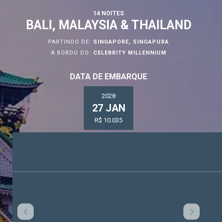
14 NOITES
BALI, MALAYSIA & THAILAND
PARTINDO DE:
SINGAPORE, SINGAPURA
A BORDO DO:
CELEBRITY MILLENNIUM
DATA DE EMBARQUE
2028
27 JAN
R$ 10.035