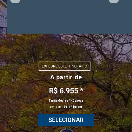
Celebrity Infinity®
Celebrity Millennium®
EXPLORE ESTE ITINERÁRIO
Celebrity Reflection®
A partir de
R$ 6.955 *
Celebrity Roamer℠
Tarifa Média p/ Hóspede
em até 10x s/ juros
SELECIONAR
Celebrity Seeker℠