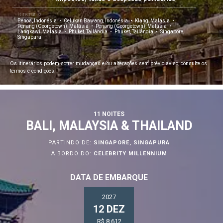
Itinerário
Benoa, Indonésia
Celukan Bawang, Indonésia
Klang, Malásia
Penang (Georgetown), Malásia
Penang (Georgetown), Malásia
Langkawi, Malásia
Phuket, Tailândia
Phuket, Tailândia
Singapore,
Singapura
Os itinerários podem sofrer mudanças e/ou alterações sem prévio aviso, consulte os
termos e condições.
11 NOITES
BALI, MALAYSIA & THAILAND
PARTINDO DE:
SINGAPORE, SINGAPURA
A BORDO DO:
CELEBRITY MILLENNIUM
DATA DE EMBARQUE
2027
12 DEZ
R$ 8.612