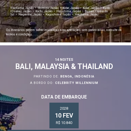
Itinerário
Yokohama, Japão
Shimizu, Japão
Kobe, Japão
Kobe, Japão
Kyoto
(Osaka), Japão
Kochi, Japão
Hiroshima, Japão
Busan, Coréia do
Sul
Nagasaki, Japão
Kagoshima, Japão
Yokohama, Japão
Os itinerários podem sofrer mudanças e/ou alterações sem prévio aviso, consulte os
termos e condições.
14 NOITES
BALI, MALAYSIA & THAILAND
PARTINDO DE:
BENOA, INDONÉSIA
A BORDO DO:
CELEBRITY MILLENNIUM
DATA DE EMBARQUE
2028
10 FEV
R$ 10.840