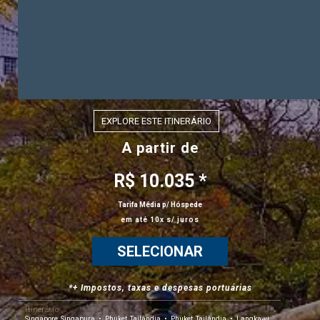
EXPLORE ESTE ITINERÁRIO
A partir de
R$ 10.035 *
Tarifa Média p/ Hóspede
em até 10x s/ juros
SELECIONAR
*+ Impostos, taxas e despesas portuárias
Itinerário
Singapore, Singapura
Phuket, Tailândia
Phuket, Tailândia
Langkawi,