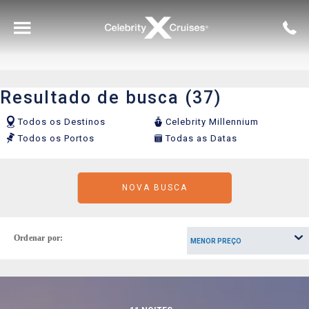
Voltar para o Menu Principal
Resultado de busca (37)
Ver Todos
Acomodações
Alasca
Aéreo
Todos os Destinos
Celebrity Millennium
Todos os Portos
Todas as Datas
Celebrity Apex®
Bares e Lounges
Caribe
Hotel
NOVA BUSCA
Celebrity Ascent℠
Entretenimento
Europa
Ordenar por:
Celebrity Beyond℠
Gastronomia
Grécia