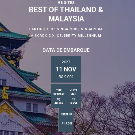
9 NOITES
BEST OF THAILAND &
MALAYSIA
PARTINDO DE:
SINGAPORE, SINGAPURA
A BORDO DO:
CELEBRITY MILLENNIUM
DATA DE EMBARQUE
2027
11 NOV
R$ 9.001
THE
VISTA
RETREAT
MAR
R$
R$
48.297
9.954
INTERNA
R$
9.001