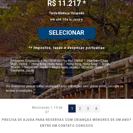
R$ 11.217 *
Tarifa Média p/ Hóspede
em até 10x s/ juros
SELECIONAR
*+ Impostos, taxas e despesas portuárias
Itinerário
Singapore, Singapura
Ho Chi Minh(Phu My), Vietnã
Hue Dan (Chan
May), Vietnã
Hong Kong, Hong Kong
Hong Kong, Hong Kong
Taipei,
Taiwan
Nagasaki, Japão
Kagoshima, Japão
Shimizu, Japão
Yokohama, Japão
Os itinerários podem sofrer mudanças e/ou alterações sem prévio aviso, consulte os
termos e condições.
Mostrando 1-10 de
1
2
3
4
37
PRECISA DE AJUDA PARA RESERVAS COM CRIANÇAS MENORES DE UM ANO?
ENTRE EM CONTATO CONOSCO