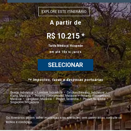
EXPLORE ESTE ITINERÁRIO
A partir de
R$ 10.215 *
Tarifa Média p/ Hóspede
em até 10x s/ juros
SELECIONAR
*+ Impostos, taxas e despesas portuárias
Itinerário
Benoa, Indonésia
Lombok, Indonésia
Celukan Bawang, Indonésia
Klang, Malásia
Penang (Georgetown), Malásia
Penang (Georgetown),
Malásia
Langkawi, Malásia
Phuket, Tailândia
Phuket, Tailândia
Singapore, Singapura
Os itinerários podem sofrer mudanças e/ou alterações sem prévio aviso, consulte os
termos e condições.