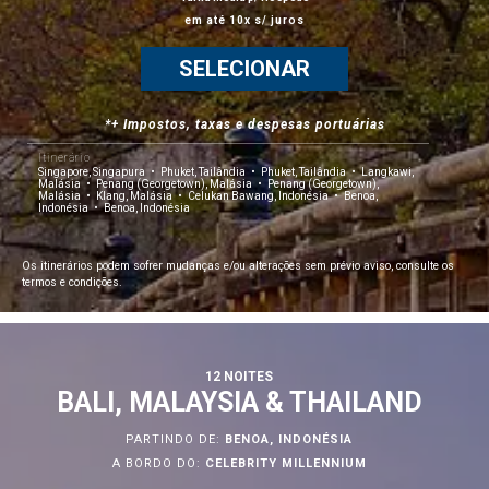
em até 10x s/ juros
SELECIONAR
*+ Impostos, taxas e despesas portuárias
Itinerário
Singapore, Singapura
Phuket, Tailândia
Phuket, Tailândia
Langkawi,
Malásia
Penang (Georgetown), Malásia
Penang (Georgetown),
Malásia
Klang, Malásia
Celukan Bawang, Indonésia
Benoa,
Indonésia
Benoa, Indonésia
Os itinerários podem sofrer mudanças e/ou alterações sem prévio aviso, consulte os
termos e condições.
12 NOITES
BALI, MALAYSIA & THAILAND
PARTINDO DE:
BENOA, INDONÉSIA
A BORDO DO:
CELEBRITY MILLENNIUM