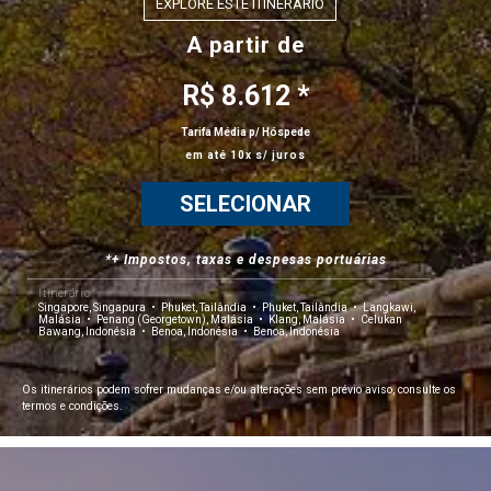
EXPLORE ESTE ITINERÁRIO
A partir de
R$ 8.612 *
Tarifa Média p/ Hóspede
em até 10x s/ juros
SELECIONAR
*+ Impostos, taxas e despesas portuárias
Itinerário
Singapore, Singapura
Phuket, Tailândia
Phuket, Tailândia
Langkawi,
Malásia
Penang (Georgetown), Malásia
Klang, Malásia
Celukan
Bawang, Indonésia
Benoa, Indonésia
Benoa, Indonésia
Os itinerários podem sofrer mudanças e/ou alterações sem prévio aviso, consulte os
termos e condições.