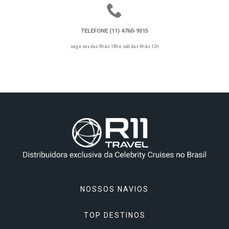
TELEFONE (11) 4760-9315
seg a sex das 9h às 18h e sáb das 9h às 12h
NOSSOS NAVIOS
TOP DESTINOS
Celebrity Apex