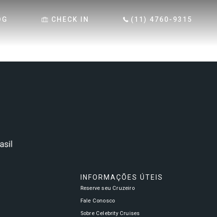
OG
CHECK IN
(11) 4760-9315
S
INFORMAÇÕES ÚTEIS
Reserve seu Cruzeiro
a
Fale Conosco
Sobre Celebrity Cruises