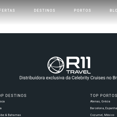
FERTAS
DESTINOS
PORTOS
BL
OP DESTINOS
TOP PORTO
asca
Atenas, Grécia
a
Barcelona, Espanh
ribe & Bahamas
Cozumel, México