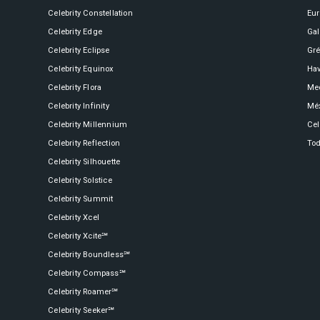
Celebrity Constellation
Eu
Celebrity Boundless℠
Spa e Fitness
Perfect Day at CocoCay
Celebrity Edge
Ga
Celebrity Eclipse
Gré
Celebrity Equinox
Hav
Celebrity Compass℠
The Retreat
Todos os Destinos
Celebrity Flora
Med
Celebrity Infinity
Mé
Celebrity Millennium
Cel
Celebrity Constellation®
Celebrity Reflection
Tod
Celebrity Silhouette
Celebrity Solstice
Celebrity Eclipse®
Celebrity Summit
Celebrity Xcel
Celebrity Xcite℠
Celebrity Boundless℠
Celebrity Edge®
Celebrity Compass℠
Celebrity Roamer℠
Celebrity Seeker℠
Celebrity Equinox®