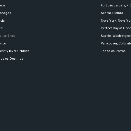
ropa
Fort Lauderdale, Fl
lápagos
Miami, Flórida
cia
Nova York, Nova Yo
aí
Perfect Day at Coc
iterrâneo
Seattle, Washingto
xico
Vancouver, Colúmbi
ebrity River Cruises
Todos os Portos
os os Destinos