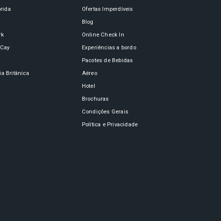
órida
Ofertas Imperdíveis
Blog
rk
Online Check In
oCay
Experiências a bordo
n
Pacotes de Bebidas
a Britânica
Aéreo
Hotel
Brochuras
Condições Gerais
Política e Privacidade