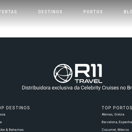
FERTAS
DESTINOS
PORTOS
BL
OP DESTINOS
TOP PORTO
asca
Atenas, Grécia
a
Barcelona, Espanh
ribe & Bahamas
Cozumel, México