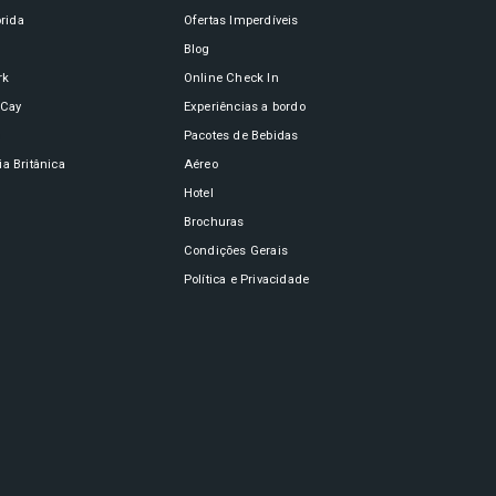
órida
Ofertas Imperdíveis
Blog
rk
Online Check In
oCay
Experiências a bordo
n
Pacotes de Bebidas
a Britânica
Aéreo
Hotel
Brochuras
Condições Gerais
Política e Privacidade