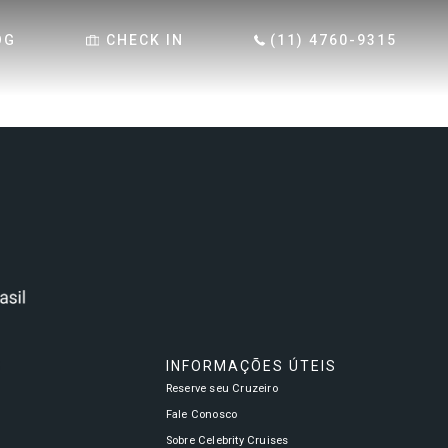
OG
CHECK IN
(11) 4760-9315
S
INFORMAÇÕES ÚTEIS
Reserve seu Cruzeiro
a
Fale Conosco
Sobre Celebrity Cruises