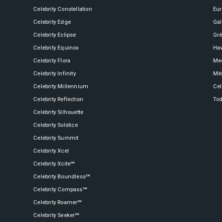
Celebrity Constellation
Eu
Celebrity Boundless℠
Spa e Fitness
Perfect Day at CocoCay
Celebrity Edge
Ga
Celebrity Eclipse
Gré
Celebrity Equinox
Hav
Celebrity Compass℠
The Retreat
Todos os Destinos
Celebrity Flora
Med
Celebrity Infinity
Mé
Celebrity Millennium
Cel
Celebrity Constellation®
Celebrity Reflection
Tod
Celebrity Silhouette
Celebrity Solstice
Celebrity Eclipse®
Celebrity Summit
Celebrity Xcel
Celebrity Xcite℠
Celebrity Boundless℠
Celebrity Edge®
Celebrity Compass℠
Celebrity Roamer℠
Celebrity Seeker℠
Celebrity Equinox®