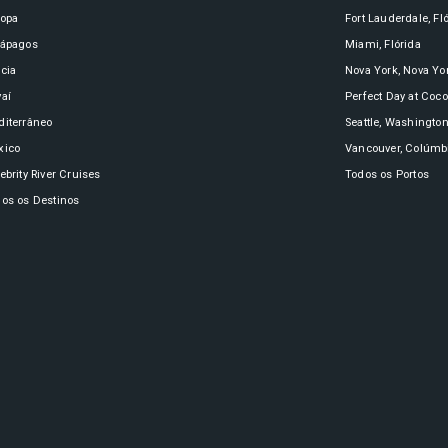
ropa
Fort Lauderdale, Fl
lápagos
Miami, Flórida
cia
Nova York, Nova Yo
aí
Perfect Day at Coc
iterrâneo
Seattle, Washingto
xico
Vancouver, Colúmbi
ebrity River Cruises
Todos os Portos
os os Destinos