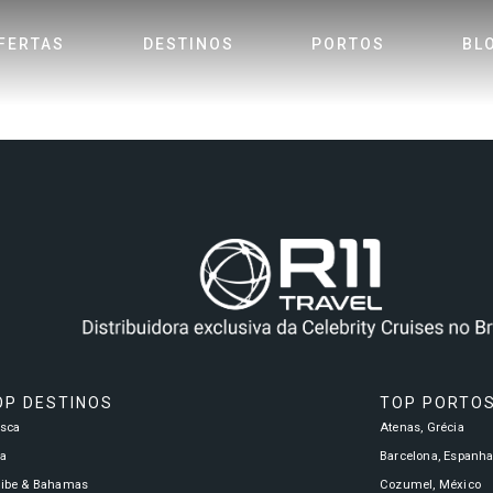
FERTAS
DESTINOS
PORTOS
BL
OP DESTINOS
TOP PORTO
asca
Atenas, Grécia
a
Barcelona, Espanh
ribe & Bahamas
Cozumel, México