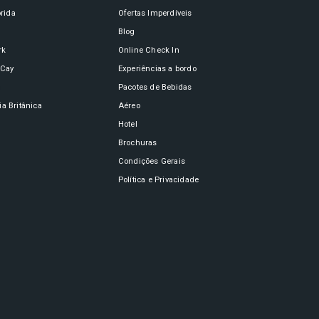
órida
Ofertas Imperdíveis
Blog
rk
Online Check In
oCay
Experiências a bordo
n
Pacotes de Bebidas
a Britânica
Aéreo
Hotel
Brochuras
Condições Gerais
Política e Privacidade