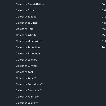
Celebrity Constellation
Eu
Celebrity Boundless℠
Spa e Fitness
Perfect Day at CocoCay
Celebrity Edge
Ga
Celebrity Eclipse
Gré
Celebrity Equinox
Hav
Celebrity Compass℠
The Retreat
Todos os Destinos
Celebrity Flora
Med
Celebrity Infinity
Mé
Celebrity Millennium
Cel
Celebrity Constellation®
Celebrity Reflection
Tod
Celebrity Silhouette
Celebrity Solstice
Celebrity Eclipse®
Celebrity Summit
Celebrity Xcel
Celebrity Xcite℠
Celebrity Boundless℠
Celebrity Edge®
Celebrity Compass℠
Celebrity Roamer℠
Celebrity Seeker℠
Celebrity Equinox®