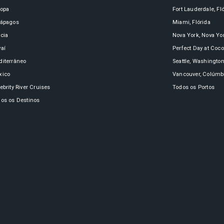
ropa
Fort Lauderdale, Fl
lápagos
Miami, Flórida
cia
Nova York, Nova Yo
aí
Perfect Day at Coc
iterrâneo
Seattle, Washingto
xico
Vancouver, Colúmbi
ebrity River Cruises
Todos os Portos
os os Destinos