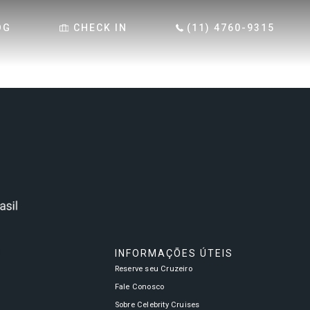
OG
CHECK IN
(11) 4760-9315
S
INFORMAÇÕES ÚTEIS
Reserve seu Cruzeiro
a
Fale Conosco
Sobre Celebrity Cruises