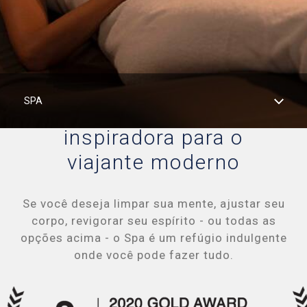
Celebrity Boundless℠
Spa e Fitness
Perfect Day at CocoCay
Celebrity Compass℠
The Retreat
Todos os Destinos
SPA
Uma fuga
inspiradora para o
Celebrity Constellation®
viajante moderno
Celebrity Eclipse®
Se você deseja limpar sua mente, ajustar seu
corpo, revigorar seu espírito - ou todas as
opções acima - o Spa é um refúgio indulgente
Celebrity Edge®
onde você pode fazer tudo.
Celebrity Equinox®