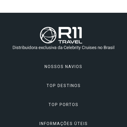
NOSSOS NAVIOS
TOP DESTINOS
Celebrity Apex
Celebrity Ascent
TOP PORTOS
Alasca
Celebrity Beyond
Ásia
INFORMAÇÕES ÚTEIS
Atenas, Grécia
Celebrity Constellation