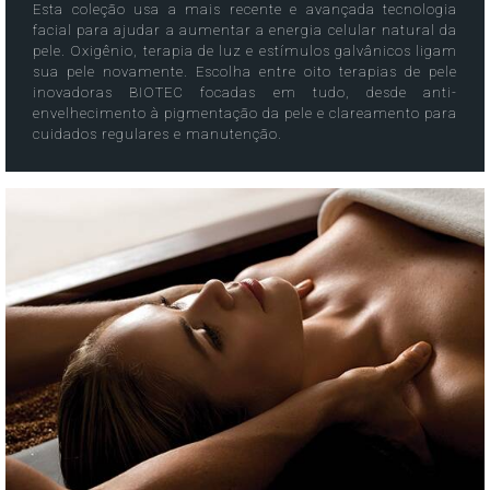
Esta coleção usa a mais recente e avançada tecnologia
facial para ajudar a aumentar a energia celular natural da
pele. Oxigênio, terapia de luz e estímulos galvânicos ligam
sua pele novamente. Escolha entre oito terapias de pele
inovadoras BIOTEC focadas em tudo, desde anti-
envelhecimento à pigmentação da pele e clareamento para
cuidados regulares e manutenção.