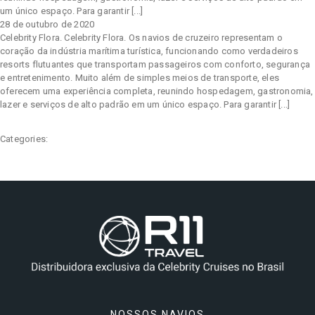
um único espaço. Para garantir [...]
28 de outubro de 2020
Celebrity Flora. Celebrity Flora. Os navios de cruzeiro representam o
coração da indústria marítima turística, funcionando como verdadeiros
Celebrity Infinity®
resorts flutuantes que transportam passageiros com conforto, segurança
e entretenimento. Muito além de simples meios de transporte, eles
oferecem uma experiência completa, reunindo hospedagem, gastronomia,
lazer e serviços de alto padrão em um único espaço. Para garantir [...]
Celebrity Millennium®
Categories:
Celebrity Reflection®
Celebrity Roamer℠
Celebrity Seeker℠
NOSSOS NAVIOS