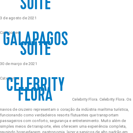
SUITE
Celebrity Boundless℠
Spa e Fitness
Perfect Day at CocoCay
3 de agosto de 2021
Celebrity Compass℠
The Retreat
Todos os Destinos
Categories:
GALAPAGOS
SUÍTE
Celebrity Constellation®
30 de março de 2021
Categories:
CELEBRITY
Celebrity Eclipse®
FLORA
Celebrity Flora. Celebrity Flora. Os
Celebrity Edge®
navios de cruzeiro representam o coração da indústria marítima turística,
funcionando como verdadeiros resorts flutuantes que transportam
passageiros com conforto, segurança e entretenimento. Muito além de
simples meios de transporte, eles oferecem uma experiência completa,
Celebrity Equinox®
reunindo hospedagem, gastronomia, lazer e serviços de alto padrão em