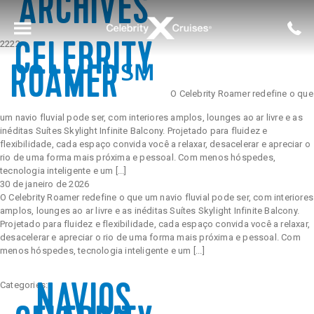
ARCHIVES
2222
CELEBRITY
Voltar para o Menu Principal
ROAMER℠
O Celebrity Roamer redefine o que
Ver Todos
Acomodações
Alasca
Aéreo
um navio fluvial pode ser, com interiores amplos, lounges ao ar livre e as
inéditas Suítes Skylight Infinite Balcony. Projetado para fluidez e
flexibilidade, cada espaço convida você a relaxar, desacelerar e apreciar o
Celebrity Apex®
Bares e Lounges
Caribe
Hotel
rio de uma forma mais próxima e pessoal. Com menos hóspedes,
tecnologia inteligente e um [...]
30 de janeiro de 2026
O Celebrity Roamer redefine o que um navio fluvial pode ser, com interiores
amplos, lounges ao ar livre e as inéditas Suítes Skylight Infinite Balcony.
Celebrity Ascent℠
Entretenimento
Europa
Projetado para fluidez e flexibilidade, cada espaço convida você a relaxar,
desacelerar e apreciar o rio de uma forma mais próxima e pessoal. Com
menos hóspedes, tecnologia inteligente e um [...]
Celebrity Beyond℠
Gastronomia
Grécia
Categories:
NAVIOS