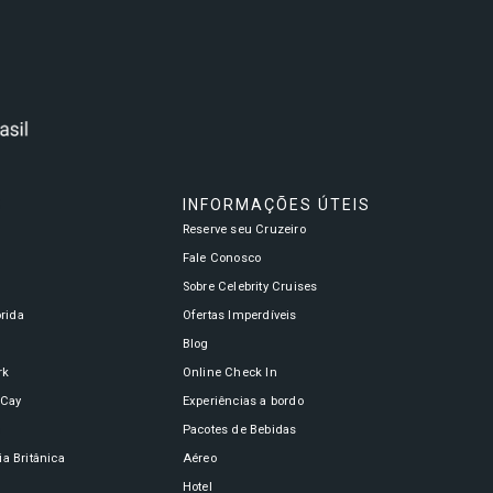
S
INFORMAÇÕES ÚTEIS
Reserve seu Cruzeiro
a
Fale Conosco
Sobre Celebrity Cruises
órida
Ofertas Imperdíveis
Blog
rk
Online Check In
oCay
Experiências a bordo
n
Pacotes de Bebidas
a Britânica
Aéreo
Hotel