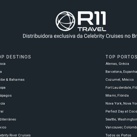
OP DESTINOS
TOP PORTO
asca
Atenas, Grécia
a
Barcelona, Espanh
ribe & Bahamas
Cozumel, México
ropa
Fort Lauderdale, Fl
lápagos
Miami, Flórida
cia
Nova York, Nova Yo
aí
Perfect Day at Coc
iterrâneo
Seattle, Washingto
xico
Vancouver, Colúmbi
ebrity River Cruises
Todos os Portos