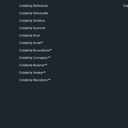
Celebrity Reflection
Tod
Celebrity Silhouette
Celebrity Solstice
Celebrity Infinity®
Celebrity Summit
Celebrity Xcel
Celebrity Xcite℠
Celebrity Millennium®
Celebrity Boundless℠
Celebrity Compass℠
Celebrity Roamer℠
Celebrity Reflection®
Celebrity Seeker℠
Celebrity Wanderer℠
Celebrity Roamer℠
Celebrity Seeker℠