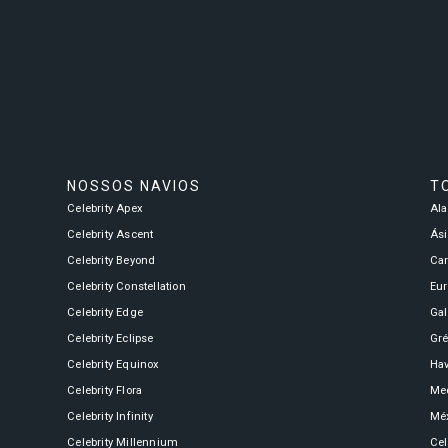
Celebrity Boundless℠
Spa e Fitness
Perfect Day at CocoCay
Celebrity Compass℠
The Retreat
Todos os Destinos
NOSSOS NAVIOS
T
Celebrity Constellation®
Celebrity Apex
Al
Celebrity Ascent
Ási
Celebrity Beyond
Ca
Celebrity Eclipse®
Celebrity Constellation
Eu
Celebrity Edge
Ga
Celebrity Eclipse
Gré
Celebrity Edge®
Celebrity Equinox
Hav
Celebrity Flora
Med
Celebrity Infinity
Mé
Celebrity Equinox®
Celebrity Millennium
Cel