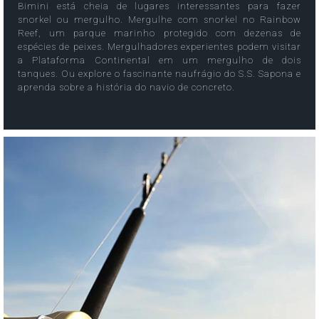
Bimini está cheia de lugares interessantes para fazer
snorkel ou mergulho. Mergulhe com snorkel no Rainbow
Reef, um parque marinho protegido com dezenas de
espécies de peixes. Mergulhadores experientes podem visitar
a Plataforma Continental em um mergulho de dois
tanques. Ou explore o fascinante naufrágio do S.S. Sapona e
aprenda sobre a história do navio de concreto.