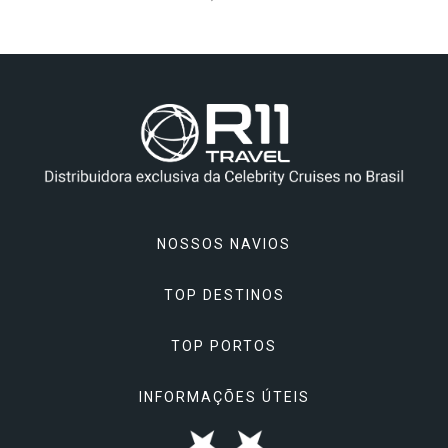
NOSSOS NAVIOS
TOP DESTINOS
Celebrity Apex
TOP PORTOS
Celebrity Ascent
Alasca
Celebrity Beyond
INFORMAÇÕES ÚTEIS
Ásia
Atenas, Grécia
Celebrity Constellation
Caribe & Bahamas
Barcelona, Espanha