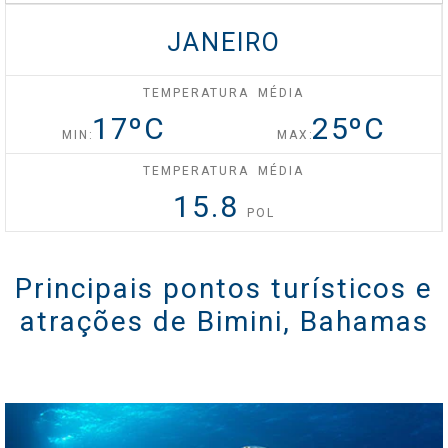
JANEIRO
Celebrity Silhouette®
TEMPERATURA MÉDIA
17
ºC
25
ºC
Celebrity Solstice®
MIN:
MAX:
TEMPERATURA MÉDIA
15.8
Celebrity Summit®
POL
Principais pontos turísticos e
Celebrity XCel℠
atrações de Bimini, Bahamas
Celebrity Xcite℠