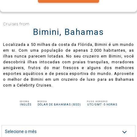
Celebrity Infinity®
Cruises from
Bimini, Bahamas
Localizada a 50 milhas da costa da Flórida, Bimini é um mundo
Celebrity Millennium®
em si. Com uma população de apenas 2.000 habitantes, as
ilhas nunca parecem lotadas. No seu cruzeiro em Bimini, você
descobrirá ilhas intocadas com praias tranquilas, moradores
amigáveis, frutos do mar frescos e alguns dos melhores
esportes aquáticos e de pesca esportiva do mundo. Aproveite
Celebrity Reflection®
o melhor de Bimini em um cruzeiro de luxo para as Bahamas
com a Celebrity Cruises.
Celebrity Roamer℠
IDIOMA
MOEDA
FUSO HORÁRIO
INGLÊS
DÓLAR DE BAHAMAS (BSD)
UTC/GMT -5 HORAS
Celebrity Seeker℠
Selecione o mês