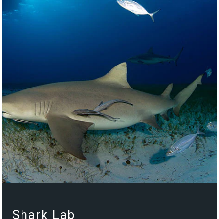
Celebrity Wanderer℠
Celebrity Flora®
Shark Lab