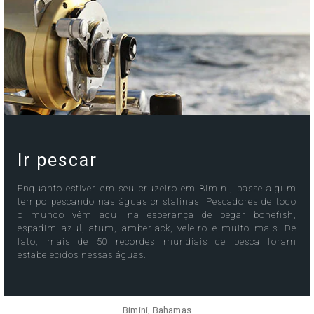
Ir pescar
Enquanto estiver em seu cruzeiro em Bimini, passe algum
tempo pescando nas águas cristalinas. Pescadores de todo
o mundo vêm aqui na esperança de pegar bonefish,
espadim azul, atum, amberjack, veleiro e muito mais. De
fato, mais de 50 recordes mundiais de pesca foram
estabelecidos nessas águas.
Bimini, Bahamas