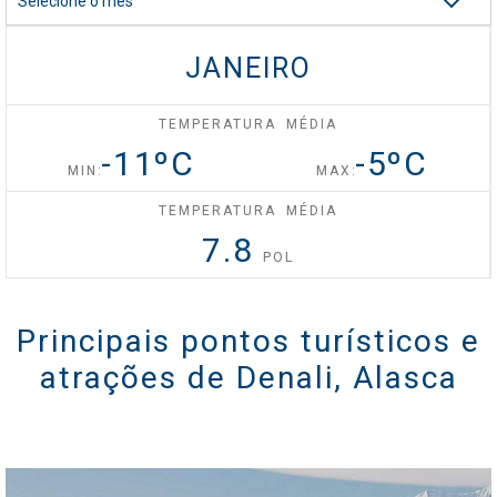
Selecione o mês
Celebrity Silhouette®
JANEIRO
TEMPERATURA MÉDIA
Celebrity Solstice®
-11
ºC
-5
ºC
MIN:
MAX:
TEMPERATURA MÉDIA
Celebrity Summit®
7.8
POL
Celebrity XCel℠
Principais pontos turísticos e
atrações de Denali, Alasca
Celebrity Xcite℠