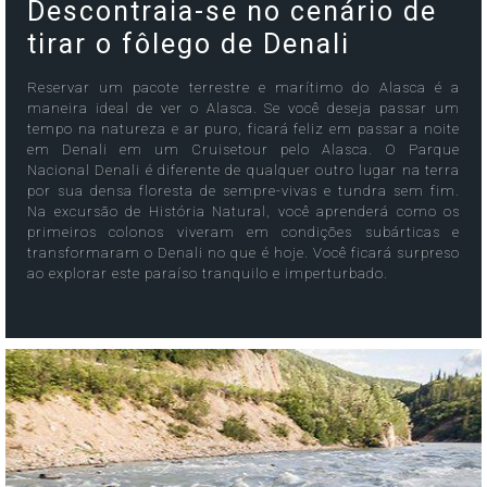
Descontraia-se no cenário de
tirar o fôlego de Denali
Reservar um pacote terrestre e marítimo do Alasca é a
maneira ideal de ver o Alasca. Se você deseja passar um
tempo na natureza e ar puro, ficará feliz em passar a noite
em Denali em um Cruisetour pelo Alasca. O Parque
Nacional Denali é diferente de qualquer outro lugar na terra
por sua densa floresta de sempre-vivas e tundra sem fim.
Na excursão de História Natural, você aprenderá como os
primeiros colonos viveram em condições subárticas e
transformaram o Denali no que é hoje. Você ficará surpreso
ao explorar este paraíso tranquilo e imperturbado.