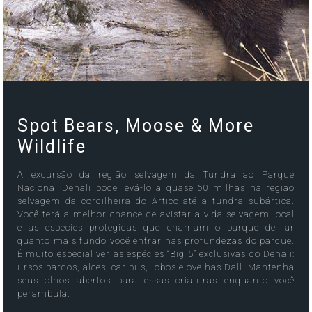
Spot Bears, Moose & More
Wildlife
A excursão da região selvagem da Tundra ao Parque
Nacional Denali pode levá-lo a quase 60 milhas na região
selvagem da cordilheira do Ártico até a tundra subártica.
Você terá a melhor chance de avistar a vida selvagem local
e as espécies protegidas que chamam o parque de lar
quanto mais fundo você entrar nas profundezas do parque.
É muito especial ver as espécies “Big 5” exclusivas do Denali:
ursos pardos, alces, caribus, lobos e ovelhas Dall. Mantenha
seus olhos abertos para essas criaturas enquanto você
perambula.