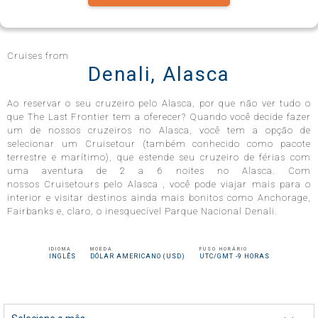
Celebrity Infinity®
Cruises from
Denali, Alasca
Ao reservar o seu cruzeiro pelo Alasca, por que não ver tudo o
Celebrity Millennium®
que The Last Frontier tem a oferecer? Quando você decide fazer
um de nossos cruzeiros no Alasca, você tem a opção de
selecionar um Cruisetour (também conhecido como pacote
terrestre e marítimo), que estende seu cruzeiro de férias com
uma aventura de 2 a 6 noites no Alasca. Com
Celebrity Reflection®
nossos Cruisetours pelo Alasca , você pode viajar mais para o
interior e visitar destinos ainda mais bonitos como Anchorage,
Fairbanks e, claro, o inesquecível Parque Nacional Denali.
Celebrity Roamer℠
IDIOMA
MOEDA
FUSO HORÁRIO
INGLÊS
DÓLAR AMERICANO (USD)
UTC/GMT -9 HORAS
Celebrity Seeker℠