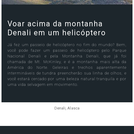
Voar acima da montanha
Denali em um helicóptero
Já fez um passeio de helicóptero no fim do mundo? Bem,
você pode fazer um passeio de helicóptero pelo Parque
Nacional Denali e pela Montanha Denali, que já foi
chamada de Mt. McKinley, e é a montanha mais alta da
América do Norte. Geleiras e trechos aparentemente
intermináveis ​​de tundra preencherão sua linha de olhos, e
você estará cercado por uma beleza natural tranquila e por
uma vida selvagem em movimento.
Denali, Alasca