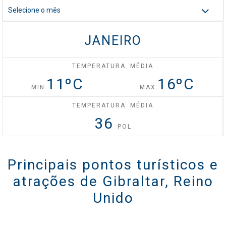
Selecione o mês
Celebrity Silhouette®
JANEIRO
Celebrity Solstice®
TEMPERATURA MÉDIA
11
ºC
16
ºC
MIN:
MAX:
Celebrity Summit®
TEMPERATURA MÉDIA
36
POL
Celebrity XCel℠
Principais pontos turísticos e
atrações de Gibraltar, Reino
Celebrity Xcite℠
Unido