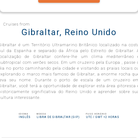
Celebrity Infinity®
Cruises from
Gibraltar, Reino Unido
Gibraltar é um Território Ultramarino Britânico localizado na cost
Celebrity Millennium®
sul da Espanha e separado da África pelo Estreito de Gibraltar. 
localização de Gibraltar confere-lhe um clima mediterrâneo 
subtropical com verões secos. Em um
cruzeiro pela Europa
, passe 
dia no porto caminhando pela cidade e visitando as praias locais o
explorando o marco mais famoso de Gibraltar, a enorme rocha qu
Celebrity Reflection®
leva seu nome. Durante o porto de escala de um cruzeiro e
Gibraltar, você terá a oportunidade de explorar esta área pitoresca 
historicamente significativa do Reino Unido e aprender sobre su
cultura interessante.
Celebrity Roamer℠
IDIOMA
MOEDA
FUSO HORÁRIO
INGLÊS
LIBRA DE GIBRALTAR (GIP)
UTC / GMT +2 HORAS
Celebrity Seeker℠