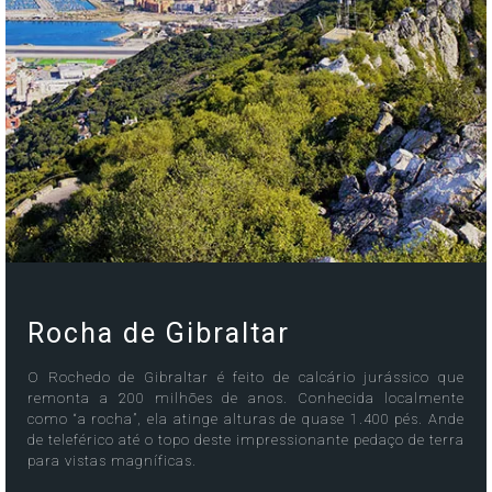
Rocha de Gibraltar
O Rochedo de Gibraltar é feito de calcário jurássico que
remonta a 200 milhões de anos. Conhecida localmente
como “a rocha”, ela atinge alturas de quase 1.400 pés. Ande
de teleférico até o topo deste impressionante pedaço de terra
para vistas magníficas.