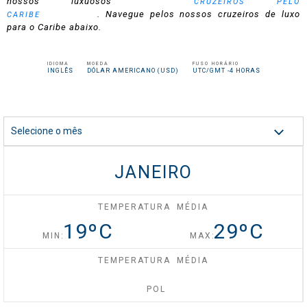
nossos luxuosos
CRUZEIROS PELO
. Navegue pelos nossos cruzeiros de luxo
CARIBE
para o Caribe abaixo.
Celebrity Silhouette®
IDIOMA
MOEDA
FUSO HORÁRIO
INGLÊS
DÓLAR AMERICANO (USD)
UTC/GMT -4 HORAS
Celebrity Solstice®
Selecione o mês
Celebrity Summit®
JANEIRO
Celebrity XCel℠
TEMPERATURA MÉDIA
19
ºC
29
ºC
MIN:
MAX:
Celebrity Xcite℠
TEMPERATURA MÉDIA
POL