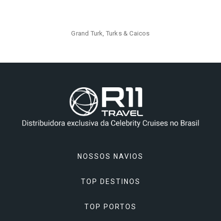
Celebrity Wanderer℠
Grand Turk, Turks & Caicos
Celebrity Flora®
NOSSOS NAVIOS
TOP DESTINOS
Celebrity Apex
TOP PORTOS
Celebrity Ascent
Alasca