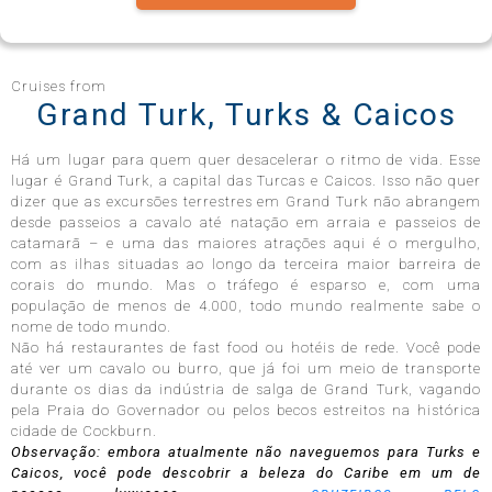
Celebrity Infinity®
Cruises from
Grand Turk, Turks & Caicos
Há um lugar para quem quer desacelerar o ritmo de vida. Esse
Celebrity Millennium®
lugar é Grand Turk, a capital das Turcas e Caicos. Isso não quer
dizer que as excursões terrestres em Grand Turk não abrangem
desde passeios a cavalo até natação em arraia e passeios de
catamarã – e uma das maiores atrações aqui é o mergulho,
com as ilhas situadas ao longo da terceira maior barreira de
Celebrity Reflection®
corais do mundo. Mas o tráfego é esparso e, com uma
população de menos de 4.000, todo mundo realmente sabe o
nome de todo mundo.
Não há restaurantes de fast food ou hotéis de rede. Você pode
Celebrity Roamer℠
até ver um cavalo ou burro, que já foi um meio de transporte
durante os dias da indústria de salga de Grand Turk, vagando
pela Praia do Governador ou pelos becos estreitos na histórica
cidade de Cockburn.
Celebrity Seeker℠
Observação: embora atualmente não naveguemos para Turks e
Caicos, você pode descobrir a beleza do Caribe em um de