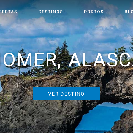
FERTAS
DESTINOS
PORTOS
BL
HOMER, ALASC
VER DESTINO