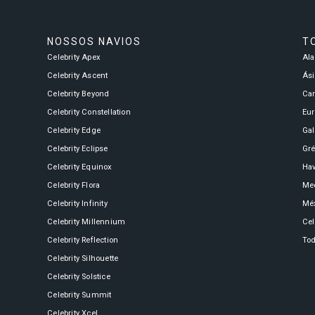
NOSSOS NAVIOS
T
Celebrity Apex
Al
Celebrity Ascent
Ási
Celebrity Beyond
Ca
Celebrity Constellation
Eu
Celebrity Edge
Ga
Celebrity Eclipse
Gré
Celebrity Equinox
Hav
Celebrity Flora
Med
Celebrity Infinity
Mé
Celebrity Millennium
Cel
Celebrity Reflection
Tod
Celebrity Silhouette
Celebrity Solstice
Celebrity Summit
Celebrity Xcel