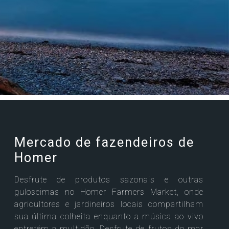
Mercado de fazendeiros de
Homer
Desfrute de produtos sazonais e outras
guloseimas no Homer Farmers Market, onde
agricultores e jardineiros locais compartilham
sua última colheita enquanto a música ao vivo
entretém a multidão. Desfrute de frutos do mar