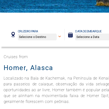
Celebrity Boundless℠
Spa e Fitness
Perfect Day at CocoCay
Celebrity Compass℠
The Retreat
Todos os Destinos
CRUZEIRO PARA
DATA DE EMBARQUE
Celebrity Constellation®
Cruises from
Homer, Alasca
Celebrity Eclipse®
Localizado na Baía de Kachemak, na Península de Kenai
para passeios de caiaque, observação da vida selva
Celebrity Edge®
oportunidades ao ar livre, Homer também é popular pelas
que se alinham na movimentada faixa de Homer Spit, 
geralmente florescem com peônias.
Celebrity Equinox®