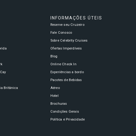
S
INFORMAÇÕES ÚTEIS
Reserve seu Cruzeiro
a
Fale Conosco
Sobre Celebrity Cruises
órida
Ofertas Imperdíveis
Blog
rk
Online Check In
oCay
Experiências a bordo
n
Pacotes de Bebidas
a Britânica
Aéreo
Hotel
Brochuras
Condições Gerais
Política e Privacidade