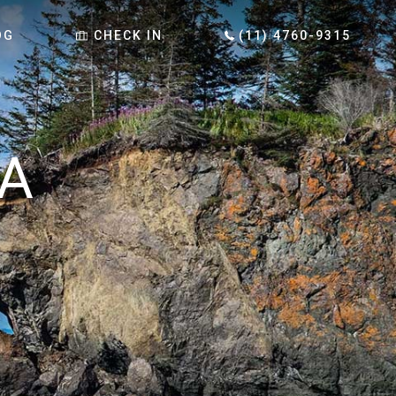
OG
CHECK IN
(11) 4760-9315
A