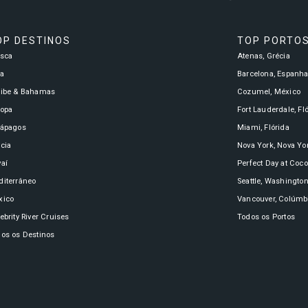
OP DESTINOS
TOP PORTO
asca
Atenas, Grécia
a
Barcelona, Espanh
ribe & Bahamas
Cozumel, México
ropa
Fort Lauderdale, Fl
lápagos
Miami, Flórida
cia
Nova York, Nova Yo
aí
Perfect Day at Coc
iterrâneo
Seattle, Washingto
xico
Vancouver, Colúmbi
ebrity River Cruises
Todos os Portos
os os Destinos