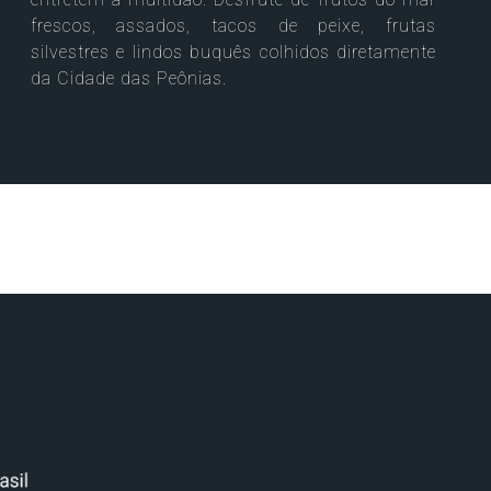
frescos, assados, tacos de peixe, frutas
silvestres e lindos buquês colhidos diretamente
da Cidade das Peônias.