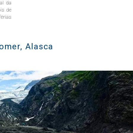
al da
is de
érias
Homer, Alasca