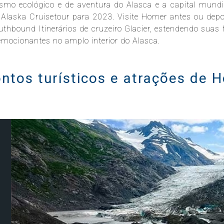
smo ecológico e de aventura do Alasca e a capital mundi
Alaska Cruisetour para 2023. Visite Homer antes ou depo
bound Itinerários de cruzeiro Glacier, estendendo suas f
mocionantes no amplo interior do Alasca.
ontos turísticos e atrações de 