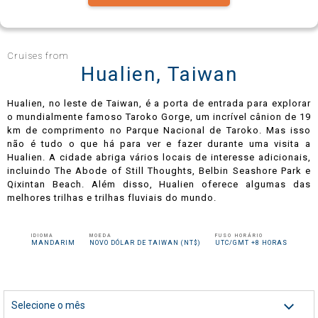
Celebrity Infinity®
Cruises from
Hualien, Taiwan
Hualien, no leste de Taiwan, é a porta de entrada para explorar
Celebrity Millennium®
o mundialmente famoso Taroko Gorge, um incrível cânion de 19
km de comprimento no Parque Nacional de Taroko. Mas isso
não é tudo o que há para ver e fazer durante uma visita a
Hualien. A cidade abriga vários locais de interesse adicionais,
incluindo The Abode of Still Thoughts, Belbin Seashore Park e
Celebrity Reflection®
Qixintan Beach. Além disso, Hualien oferece algumas das
melhores trilhas e trilhas fluviais do mundo.
Celebrity Roamer℠
IDIOMA
MOEDA
FUSO HORÁRIO
MANDARIM
NOVO DÓLAR DE TAIWAN (NT$)
UTC/GMT +8 HORAS
Celebrity Seeker℠
Selecione o mês