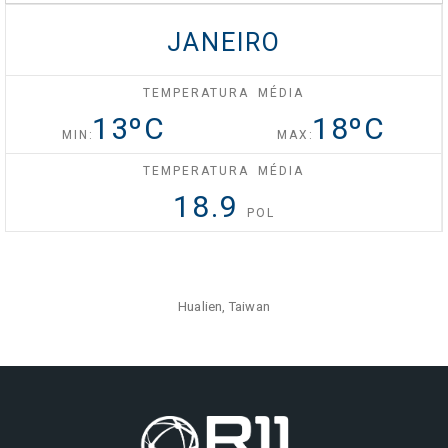
JANEIRO
Celebrity Silhouette®
TEMPERATURA MÉDIA
13
ºC
18
ºC
Celebrity Solstice®
MIN:
MAX:
TEMPERATURA MÉDIA
18.9
Celebrity Summit®
POL
Celebrity XCel℠
Hualien, Taiwan
Celebrity Xcite℠