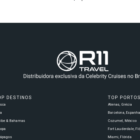
OP DESTINOS
TOP PORTO
asca
Atenas, Grécia
a
Barcelona, Espanh
ribe & Bahamas
Cozumel, México
ropa
Fort Lauderdale, Fl
lápagos
Miami, Flórida