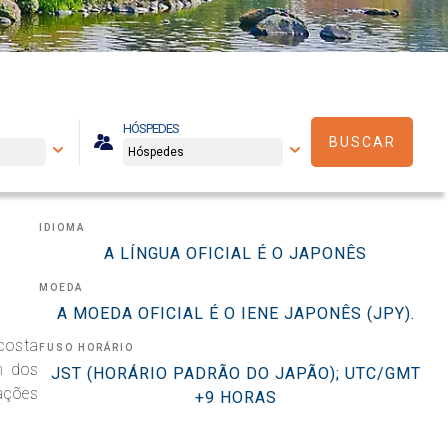
HÓSPEDES
BUSCAR
IDIOMA
A LÍNGUA OFICIAL É O JAPONÊS
MOEDA
A MOEDA OFICIAL É O IENE JAPONÊS (JPY).
costa
FUSO HORÁRIO
m dos
JST (HORÁRIO PADRÃO DO JAPÃO); UTC/GMT
ações
+9 HORAS