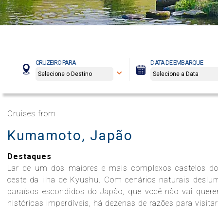
Celebrity Boundless℠
Spa e Fitness
Perfect Day at CocoCay
Celebrity Compass℠
The Retreat
Todos os Destinos
CRUZEIRO PARA
DATA DE EMBARQUE
Celebrity Constellation®
Cruises from
Kumamoto, Japão
Celebrity Eclipse®
Destaques
Lar de um dos maiores e mais complexos castelos d
Celebrity Edge®
oeste da ilha de Kyushu. Com cenários naturais deslu
paraísos escondidos do Japão, que você não vai querer
históricas imperdíveis, há dezenas de razões para visitar
Celebrity Equinox®