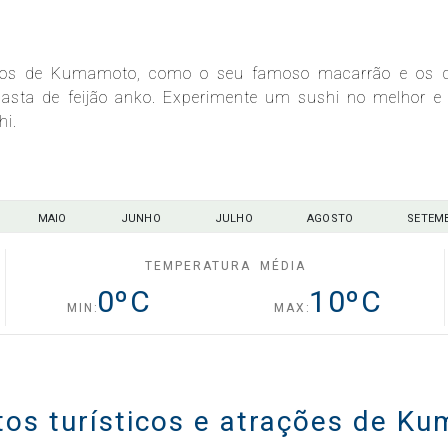
usivos de Kumamoto, como o seu famoso macarrão e os 
pasta de feijão anko. Experimente um sushi no melhor e
hi.
MAIO
JUNHO
JULHO
AGOSTO
SETEM
TEMPERATURA MÉDIA
0
ºC
10
ºC
MIN:
MAX:
ntos turísticos e atrações de K