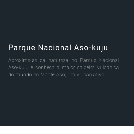
Parque Nacional Aso-kuju
Aproxime-se da natureza no Parque Nacional
Aso-kuju e conheça a maior caldeira vulcânica
do mundo no Monte Aso, um vulcão ativo.