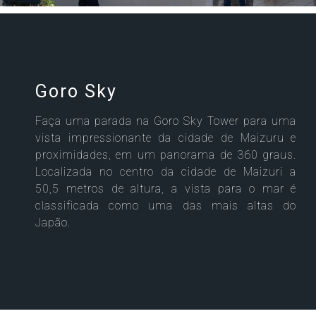
Goro Sky
Faça uma parada na Goro Sky Tower para uma
vista impressionante da cidade de Maizuru e
proximidades, em um panorama de 360 graus.
Localizada no centro da cidade de Maizuri a
50,5 metros de altura, a vista para o mar é
classificada como uma das mais altas do
Japão.