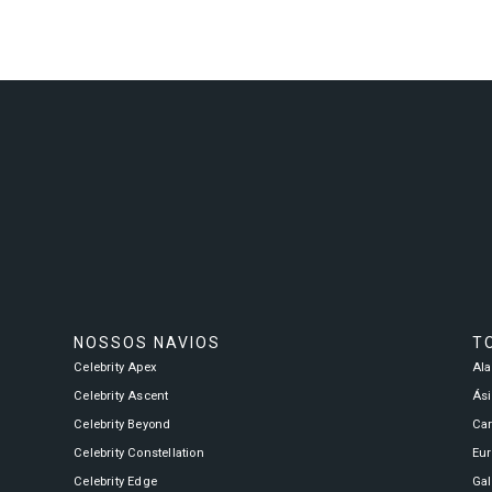
NOSSOS NAVIOS
T
Celebrity Apex
Al
Celebrity Ascent
Ási
Celebrity Beyond
Ca
Celebrity Constellation
Eu
Celebrity Edge
Ga