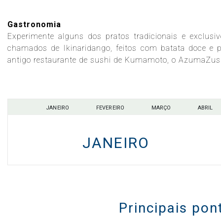
Gastronomia
Experimente alguns dos pratos tradicionais e excl
Celebrity Infinity®
chamados de Ikinaridango, feitos com batata doce e 
antigo restaurante de sushi de Kumamoto, o AzumaZus
Celebrity Millennium®
JANEIRO
FEVEREIRO
MARÇO
ABRIL
Celebrity Reflection®
JANEIRO
Celebrity Roamer℠
Celebrity Seeker℠
Principais po