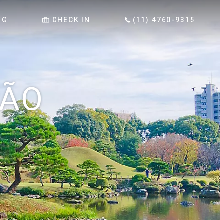
OG
CHECK IN
(11) 4760-9315
PÃO