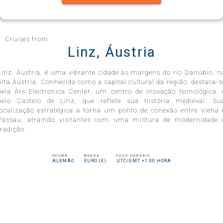
Celebrity Infinity®
Cruises from
Linz, Áustria
Linz, Áustria, é uma vibrante cidade às margens do rio Danúbio, n
Celebrity Millennium®
Alta Áustria. Conhecida como a capital cultural da região, destaca-s
pela Ars Electronica Center, um centro de inovação tecnológica, 
pelo Castelo de Linz, que reflete sua história medieval. Su
localização estratégica a torna um ponto de conexão entre Viena 
Passau, atraindo visitantes com uma mistura de modernidade 
Celebrity Reflection®
tradição.
IDIOMA
MOEDA
FUSO HORÁRIO
Celebrity Roamer℠
ALEMÃO
EURO (€)
UTC/GMT +1:00 HORA
Celebrity Seeker℠