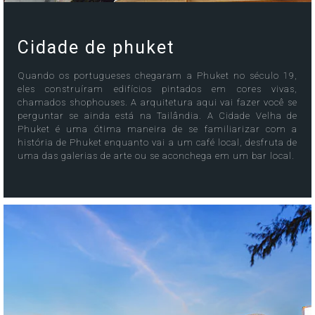
Cidade de phuket
Quando os portugueses chegaram a Phuket no século 19,
eles construíram edifícios pintados em cores vivas,
chamados shophouses. A arquitetura aqui vai fazer você se
perguntar se ainda está na Tailândia. A Cidade Velha de
Phuket é uma ótima maneira de se familiarizar com a
história de Phuket enquanto vai a um café local, desfruta de
uma das galerias de arte ou se aconchega em um bar local.