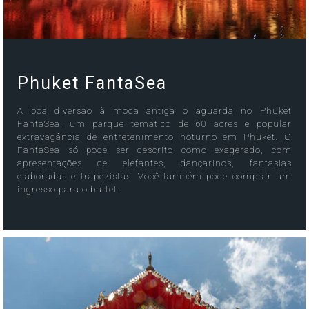
Phuket FantaSea
A boa diversão à moda antiga o aguarda no Phuket
FantaSea, um parque temático de 60 acres e popular
extravagância de entretenimento noturno em Phuket. O
FantaSea só pode ser descrito como exagerado, com
apresentações de elefantes, dançarinos, fantasias
elaboradas e trapezistas. Você também pode comprar um
ingresso para o buffet.