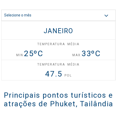
Celebrity Silhouette®
Selecione o mês
JANEIRO
Celebrity Solstice®
TEMPERATURA MÉDIA
25
ºC
33
ºC
Celebrity Summit®
MIN:
MAX:
TEMPERATURA MÉDIA
47.5
POL
Celebrity XCel℠
Principais pontos turísticos e
Celebrity Xcite℠
atrações de Phuket, Tailândia