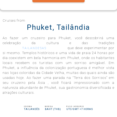
Celebrity Infinity®
Cruises from
Phuket, Tailândia
Ao fazer um cruzeiro para Phuket, você descobrirá uma
Celebrity Millennium®
celebração da cultura e das tradições
que deve experimentar por
TAILANDESAS
si mesmo. Templos históricos e uma vida de praia 24 horas por
dia coexistem em bela harmonia em Phuket, onde os habitantes
locais recebem os turistas com um sorriso amigável. Em
Celebrity Reflection®
Phuket, a influência da colonização portuguesa é melhor vista
nas lojas coloridas da Cidade Velha, muitas das quais ainda são
usadas hoje. Ao fazer uma parada na “Terra dos Sorrisos” em
seu cruzeiro pela Ásia , você ficará impressionado com a
Celebrity Roamer℠
natureza abundante de Phuket, sua gastronomia diversificada e
atrações culturais.
Celebrity Seeker℠
IDIOMA
MOEDA
FUSO HORÁRIO
TAILANDÊS
BAHT (THB)
UTC/GMT +7 HORAS