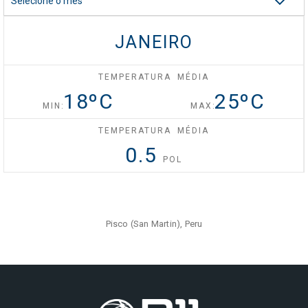
Selecione o mês
Celebrity Silhouette®
JANEIRO
TEMPERATURA MÉDIA
Celebrity Solstice®
18
ºC
25
ºC
MIN:
MAX:
TEMPERATURA MÉDIA
Celebrity Summit®
0.5
POL
Celebrity XCel℠
Pisco (San Martin), Peru
Celebrity Xcite℠