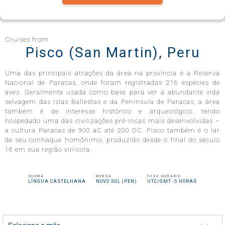
Celebrity Infinity®
Cruises from
Pisco (San Martin), Peru
Uma das principais atrações da área na província é a Reserva
Celebrity Millennium®
Nacional de Paracas, onde foram registradas 216 espécies de
aves. Geralmente usada como base para ver a abundante vida
selvagem das Islas Ballestas e da Península de Paracas, a área
também é de interesse histórico e arqueológico, tendo
hospedado uma das civilizações pré-incas mais desenvolvidas –
Celebrity Reflection®
a cultura Paracas de 900 aC até 200 DC. Pisco também é o lar
de seu conhaque homônimo, produzido desde o final do século
16 em sua região vinícola.
Celebrity Roamer℠
IDIOMA
MOEDA
FUSO HORÁRIO
LÍNGUA CASTELHANA
NOVO SOL (PEN)
UTC/GMT -5 HORAS
Celebrity Seeker℠