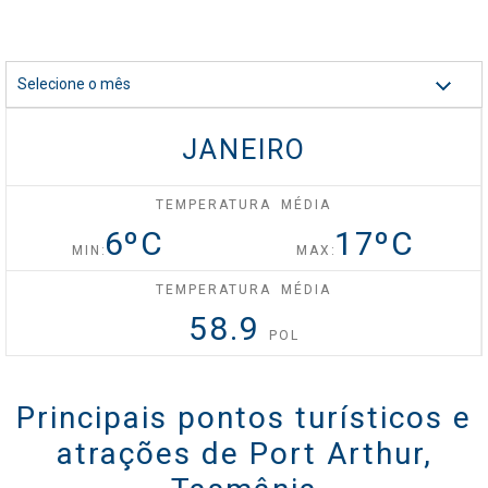
Celebrity Silhouette®
Selecione o mês
Celebrity Solstice®
JANEIRO
TEMPERATURA MÉDIA
Celebrity Summit®
6
ºC
17
ºC
MIN:
MAX:
TEMPERATURA MÉDIA
Celebrity XCel℠
58.9
POL
Celebrity Xcite℠
Principais pontos turísticos e
atrações de Port Arthur,