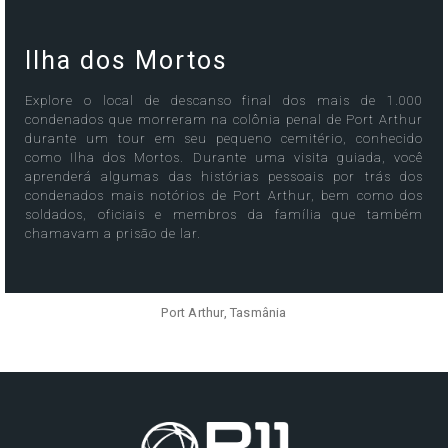
Ilha dos Mortos
Explore o local de descanso final dos mais de 1.000
condenados que morreram na colônia penal de Port Arthur
durante um tour em seu pequeno cemitério, conhecido
como Ilha dos Mortos. Durante uma visita guiada, você
aprenderá algumas das histórias pessoais por trás dos
condenados mais notórios de Port Arthur, bem como dos
soldados, oficiais e membros da família que também
chamavam a prisão de lar.
Port Arthur, Tasmânia