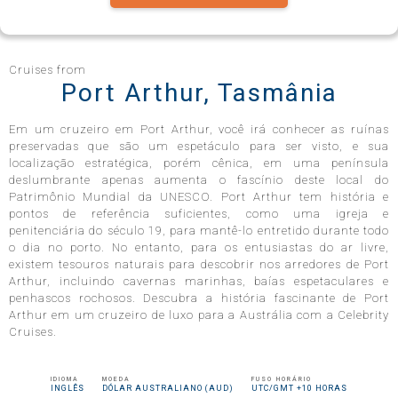
Celebrity Infinity®
Cruises from
Port Arthur, Tasmânia
Em um cruzeiro em Port Arthur, você irá conhecer as ruínas
Celebrity Millennium®
preservadas que são um espetáculo para ser visto, e sua
localização estratégica, porém cênica, em uma península
deslumbrante apenas aumenta o fascínio deste local do
Patrimônio Mundial da UNESCO. Port Arthur tem história e
pontos de referência suficientes, como uma igreja e
Celebrity Reflection®
penitenciária do século 19, para mantê-lo entretido durante todo
o dia no porto. No entanto, para os entusiastas do ar livre,
existem tesouros naturais para descobrir nos arredores de Port
Arthur, incluindo cavernas marinhas, baías espetaculares e
Celebrity Roamer℠
penhascos rochosos. Descubra a história fascinante de Port
Arthur em um cruzeiro de luxo para a Austrália com a Celebrity
Cruises.
Celebrity Seeker℠
IDIOMA
MOEDA
FUSO HORÁRIO
INGLÊS
DÓLAR AUSTRALIANO (AUD)
UTC/GMT +10 HORAS