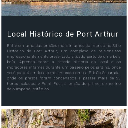
Local Histórico de Port Arthur
Entre em uma das prisões mais infames do mundo no Sítio
Histórico de Port Arthur, um complexo de prisioneiros
impressionantemente preservado situado perto de uma bela
baía. Aprenda sobre a pesada história do local e os
moradores infames durante um passeio pelos jardins, onde
você parará em locais misteriosos como a Prisão Separada,
onde os presos foram condenados a passar mais de 23
horas isolados, e Point Puer, a prisão do primeiro menino
de o imperio Britânico.