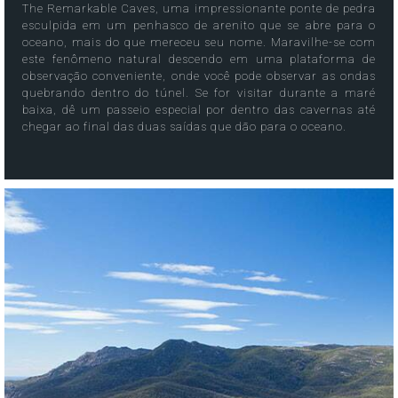
The Remarkable Caves, uma impressionante ponte de pedra
esculpida em um penhasco de arenito que se abre para o
oceano, mais do que mereceu seu nome. Maravilhe-se com
este fenômeno natural descendo em uma plataforma de
observação conveniente, onde você pode observar as ondas
quebrando dentro do túnel. Se for visitar durante a maré
baixa, dê um passeio especial por dentro das cavernas até
chegar ao final das duas saídas que dão para o oceano.