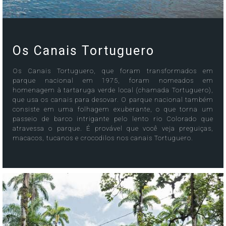
Os Canais Tortuguero
Os Canais Tortuguero, que foram transformados em
parque nacional em 1975, foram nomeados em
homenagem à tartaruga verde local (chamada Tortuguero),
que usa os canais para desovar. O parque nacional também
consiste em uma folhagem exuberante, o que torna um
passeio de barco intrigante pelo lento rio Colorado que
atravessa o parque. É provável que você veja preguiças,
macacos, tucanos e crocodilos nos canais Tortuguero.