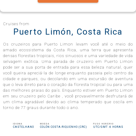
Celebrity Infinity®
Cruises from
Puerto Limón, Costa Rica
Os cruzeiros para Puerto Limon levam você até o meio do
Celebrity Millennium®
amado ecossistema da Costa Rica, uma terra que apresenta
densas florestas tropicais, rios sinuosos e uma variedade de vida
selvagem exótica. Uma parada de cruzeiro em Puerto Limon
pode ser a sua porta de entrada para essa beleza natural, quer
você queira apreciá-la de longe enquanto passeia pelo centro da
Celebrity Reflection®
cidade e parques, ou decolando em uma excursão de aventura
que o leva direto para o coração da floresta tropical ou para uma
das melhores praias do país. Enquanto estiver em Puerto Limon
em seu cruzeiro pelo Caribe , você provavelmente desfrutará de
Celebrity Roamer℠
um clima agradável devido ao clima temperado que oscila em
torno de 77 graus durante todo o ano.
Celebrity Seeker℠
IDIOMA
MOEDA
FUSO HORÁRIO
CASTELHANO
COLÓN COSTA-RIQUENHO (CRC)
UTC/GMT -6 HORAS