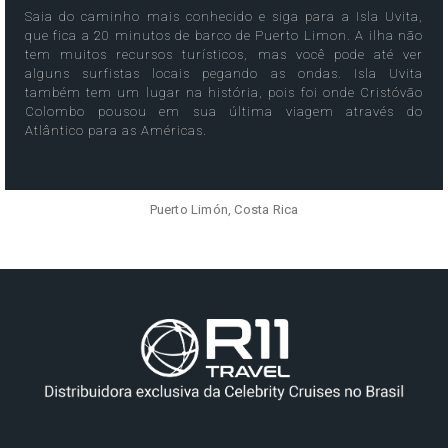
Saia do caminho mais conhecido e siga para a Isla Uvita,
que fica a 20 minutos de barco de Puerto Limon. A ilha não
tem muitos recursos turísticos, mas você pode até ver
alguns surfistas locais pegando as ondas. Isla Uvita
também tem um lugar na história, pois foi onde Cristóvão
Colombo pousou em sua última viagem através do
Atlântico para as Américas.
Puerto Limón, Costa Rica