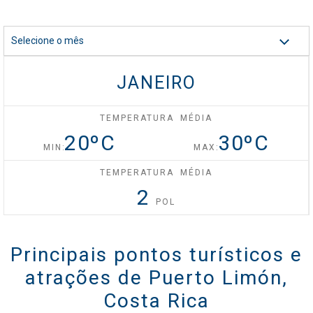
Celebrity Silhouette®
Selecione o mês
JANEIRO
Celebrity Solstice®
TEMPERATURA MÉDIA
20
ºC
30
ºC
Celebrity Summit®
MIN:
MAX:
TEMPERATURA MÉDIA
2
POL
Celebrity XCel℠
Principais pontos turísticos e
Celebrity Xcite℠
atrações de Puerto Limón,
Costa Rica