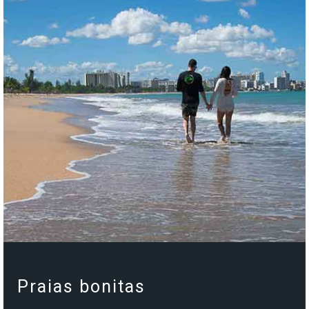
Celebrity Wanderer℠
Celebrity Flora®
Praias bonitas