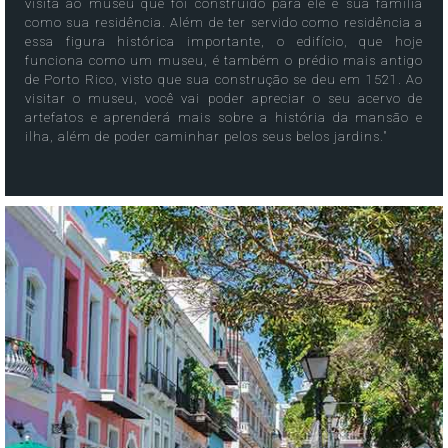
visita ao museu que foi construído para ele e sua família
como sua residência. Além de ter servido como residência a
essa figura histórica importante, o edifício, que hoje
funciona como um museu, é também o prédio mais antigo
de Porto Rico, visto que sua construção se deu em 1521. Ao
visitar o museu, você vai poder apreciar o seu acervo de
artefatos e aprenderá mais sobre a história da mansão e
ilha, além de poder caminhar pelos seus belos jardins."