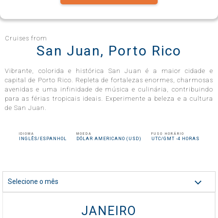
Celebrity Infinity®
Cruises from
San Juan, Porto Rico
Vibrante, colorida e histórica San Juan é a maior cidade e
Celebrity Millennium®
capital de Porto Rico. Repleta de fortalezas enormes, charmosas
avenidas e uma infinidade de música e culinária, contribuindo
para as férias tropicais ideais. Experimente a beleza e a cultura
de San Juan.
Celebrity Reflection®
IDIOMA
MOEDA
FUSO HORÁRIO
INGLÊS/ESPANHOL
DÓLAR AMERICANO (USD)
UTC/GMT -4 HORAS
Celebrity Roamer℠
Selecione o mês
Celebrity Seeker℠
JANEIRO