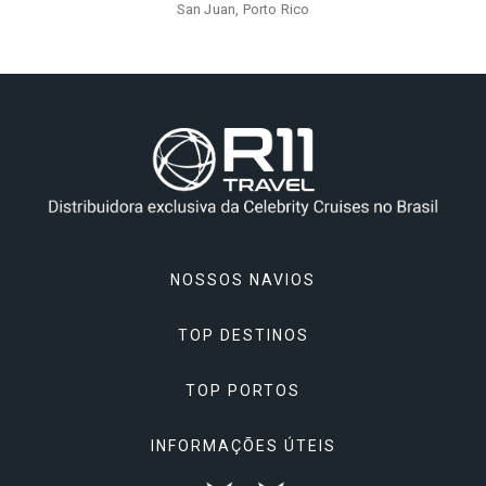
San Juan, Porto Rico
NOSSOS NAVIOS
TOP DESTINOS
Celebrity Apex
TOP PORTOS
Celebrity Ascent
Alasca
Celebrity Beyond
INFORMAÇÕES ÚTEIS
Ásia
Atenas, Grécia