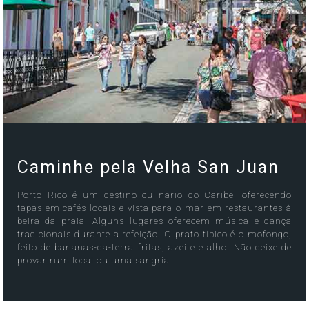
Caminhe pela Velha San Juan
Porto Rico é um destino culinário do Caribe, oferecendo
tapas em cafés locais e vista para o mar em restaurantes à
beira da praia. Alguns lugares oferecem música e dança
tradicionais durante a refeição. O prato típico é o mofongo,
feito de bananas-da-terra fritas, azeite e alho. Não deixe de
provar rum local ou uma sangria.