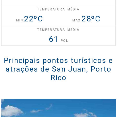
TEMPERATURA MÉDIA
Celebrity Silhouette®
22
ºC
28
ºC
MIN:
MAX:
TEMPERATURA MÉDIA
Celebrity Solstice®
61
POL
Celebrity Summit®
Principais pontos turísticos e
atrações de San Juan, Porto
Rico
Celebrity XCel℠
Celebrity Xcite℠