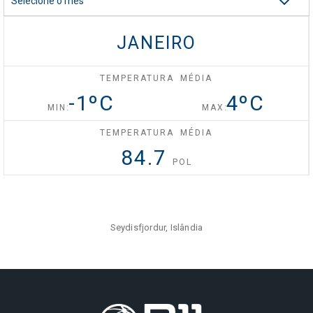
Selecione o mês
Celebrity Silhouette®
JANEIRO
TEMPERATURA MÉDIA
Celebrity Solstice®
-1
ºC
4
ºC
MIN:
MAX:
TEMPERATURA MÉDIA
Celebrity Summit®
84.7
POL
Celebrity XCel℠
Seydisfjordur, Islândia
Celebrity Xcite℠