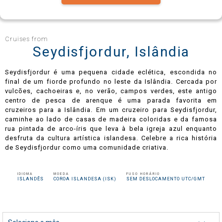
Celebrity Infinity®
Cruises from
Seydisfjordur, Islândia
Seydisfjordur é uma pequena cidade eclética, escondida no
Celebrity Millennium®
final de um fiorde profundo no leste da Islândia. Cercada por
vulcões, cachoeiras e, no verão, campos verdes, este antigo
centro de pesca de arenque é uma parada favorita em
cruzeiros para a Islândia. Em um cruzeiro para Seydisfjordur,
caminhe ao lado de casas de madeira coloridas e da famosa
Celebrity Reflection®
rua pintada de arco-íris que leva à bela igreja azul enquanto
desfruta da cultura artística islandesa. Celebre a rica história
de Seydisfjordur como uma comunidade criativa.
Celebrity Roamer℠
IDIOMA
MOEDA
FUSO HORÁRIO
ISLANDÊS
COROA ISLANDESA (ISK)
SEM DESLOCAMENTO UTC/GMT
Celebrity Seeker℠