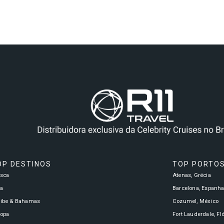
OP DESTINOS
TOP PORTO
asca
Atenas, Grécia
a
Barcelona, Espanh
ribe & Bahamas
Cozumel, México
ropa
Fort Lauderdale, Fl