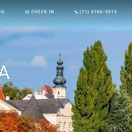
OG
CHECK IN
(11) 4760-9315
A