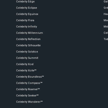
Celebrity Edge
Ga
Celebrity Eclipse
Gré
Celebrity Silhouette®
Celebrity Equinox
Hav
Celebrity Flora
Med
Celebrity Infinity
Mé
Celebrity Solstice®
Celebrity Millennium
Cel
Celebrity Reflection
Tod
Celebrity Silhouette
Celebrity Summit®
Celebrity Solstice
Celebrity Summit
Celebrity Xcel
Celebrity XCel℠
Celebrity Xcite℠
Celebrity Boundless℠
Celebrity Compass℠
Celebrity Roamer℠
Celebrity Xcite℠
Celebrity Seeker℠
Celebrity Wanderer℠