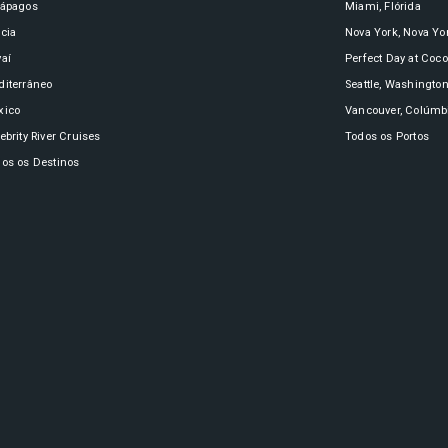
lápagos
Miami, Flórida
cia
Nova York, Nova Yo
aí
Perfect Day at Coc
iterrâneo
Seattle, Washingto
xico
Vancouver, Colúmbi
ebrity River Cruises
Todos os Portos
os os Destinos