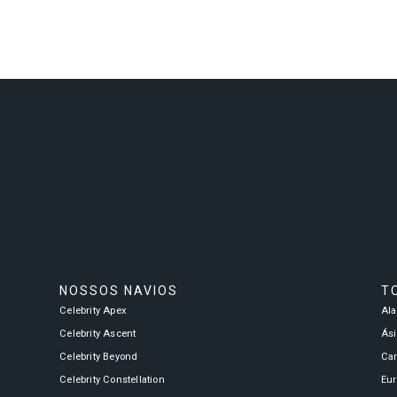
Celebrity Infinity®
Celebrity Millennium®
Celebrity Reflection®
Celebrity Roamer℠
NOSSOS NAVIOS
T
Celebrity Apex
Al
Celebrity Ascent
Ási
Celebrity Beyond
Ca
Celebrity Seeker℠
Celebrity Constellation
Eu