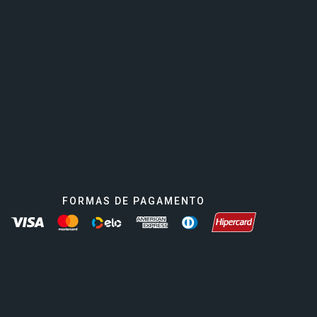
Celebrity Wanderer℠
Celebrity Flora®
FORMAS DE PAGAMENTO