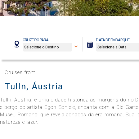
Celebrity Boundless℠
Spa e Fitness
Perfect Day at CocoCay
Celebrity Compass℠
The Retreat
Todos os Destinos
CRUZEIRO PARA
DATA DE EMBARQUE
Celebrity Constellation®
Cruises from
Tulln, Áustria
Celebrity Eclipse®
Tulln, Áustria, é uma cidade histórica às margens do rio 
e berço do artista Egon Schiele, encanta com a Die Garten
Celebrity Edge®
Museu Romano, que revela achados da era romana. Sua loca
natureza e lazer.
Celebrity Equinox®