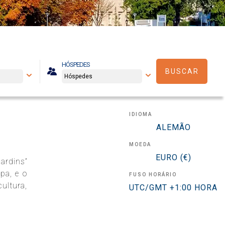
HÓSPEDES
BUSCAR
IDIOMA
ALEMÃO
MOEDA
EURO (€)
ardins”
pa, e o
FUSO HORÁRIO
ultura,
UTC/GMT +1:00 HORA