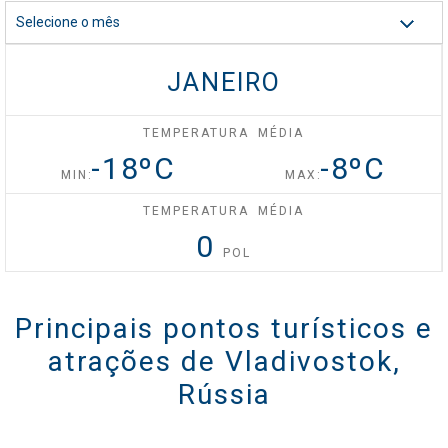
Selecione o mês
Celebrity Silhouette®
JANEIRO
Celebrity Solstice®
TEMPERATURA MÉDIA
-18
ºC
-8
ºC
MIN:
MAX:
Celebrity Summit®
TEMPERATURA MÉDIA
0
POL
Celebrity XCel℠
Principais pontos turísticos e
atrações de Vladivostok,
Celebrity Xcite℠
Rússia