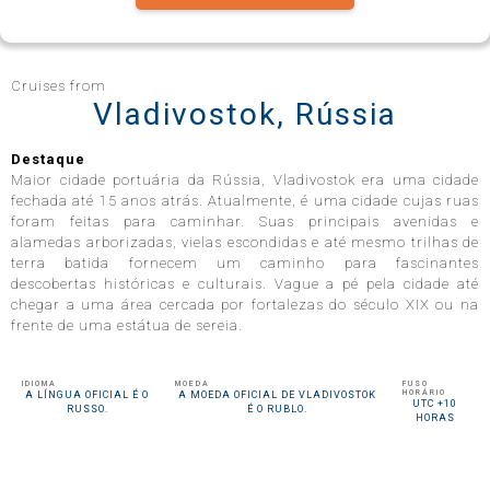
Celebrity Infinity®
Cruises from
Vladivostok, Rússia
Destaque
Celebrity Millennium®
Maior cidade portuária da Rússia, Vladivostok era uma cidade
fechada até 15 anos atrás. Atualmente, é uma cidade cujas ruas
foram feitas para caminhar. Suas principais avenidas e
alamedas arborizadas, vielas escondidas e até mesmo trilhas de
terra batida fornecem um caminho para fascinantes
Celebrity Reflection®
descobertas históricas e culturais. Vague a pé pela cidade até
chegar a uma área cercada por fortalezas do século XIX ou na
frente de uma estátua de sereia.
Celebrity Roamer℠
IDIOMA
MOEDA
FUSO
HORÁRIO
A LÍNGUA OFICIAL É O
A MOEDA OFICIAL DE VLADIVOSTOK
UTC +10
RUSSO.
É O RUBLO.
HORAS
Celebrity Seeker℠