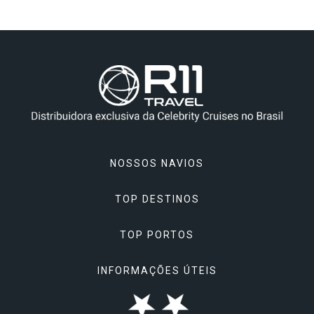
NOSSOS NAVIOS
TOP DESTINOS
Celebrity Apex
TOP PORTOS
Celebrity Ascent
Alasca
Celebrity Beyond
INFORMAÇÕES ÚTEIS
Ásia
Atenas, Grécia
Celebrity Constellation
Caribe & Bahamas
Barcelona, Espanha
Reserve seu Cruzeiro