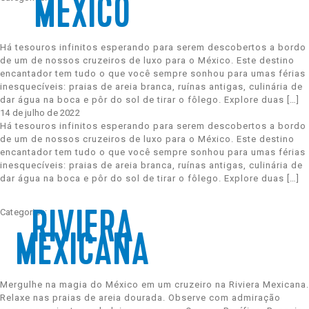
MÉXICO
Celebrity Boundless℠
Spa e Fitness
Perfect Day at CocoCay
Há tesouros infinitos esperando para serem descobertos a bordo
de um de nossos cruzeiros de luxo para o México. Este destino
encantador tem tudo o que você sempre sonhou para umas férias
Celebrity Compass℠
The Retreat
Todos os Destinos
inesquecíveis: praias de areia branca, ruínas antigas, culinária de
dar água na boca e pôr do sol de tirar o fôlego. Explore duas […]
14 de julho de 2022
Há tesouros infinitos esperando para serem descobertos a bordo
Celebrity Constellation®
de um de nossos cruzeiros de luxo para o México. Este destino
encantador tem tudo o que você sempre sonhou para umas férias
inesquecíveis: praias de areia branca, ruínas antigas, culinária de
dar água na boca e pôr do sol de tirar o fôlego. Explore duas […]
Celebrity Eclipse®
Categories:
RIVIERA
MEXICANA
Celebrity Edge®
Mergulhe na magia do México em um cruzeiro na Riviera Mexicana.
Relaxe nas praias de areia dourada. Observe com admiração
Celebrity Equinox®