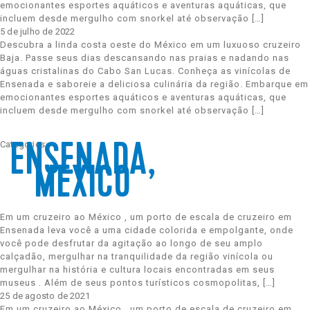
emocionantes esportes aquáticos e aventuras aquáticas, que
incluem desde mergulho com snorkel até observação […]
Celebrity Silhouette®
5 de julho de 2022
Descubra a linda costa oeste do México em um luxuoso cruzeiro
Baja. Passe seus dias descansando nas praias e nadando nas
águas cristalinas do Cabo San Lucas. Conheça as vinícolas de
Ensenada e saboreie a deliciosa culinária da região. Embarque em
Celebrity Solstice®
emocionantes esportes aquáticos e aventuras aquáticas, que
incluem desde mergulho com snorkel até observação […]
Celebrity Summit®
Categories:
ENSENADA,
MÉXICO
Celebrity XCel℠
Em um cruzeiro ao México , um porto de escala de cruzeiro em
Ensenada leva você a uma cidade colorida e empolgante, onde
você pode desfrutar da agitação ao longo de seu amplo
calçadão, mergulhar na tranquilidade da região vinícola ou
Celebrity Xcite℠
mergulhar na história e cultura locais encontradas em seus
museus . Além de seus pontos turísticos cosmopolitas, […]
25 de agosto de 2021
Em um cruzeiro ao México , um porto de escala de cruzeiro em