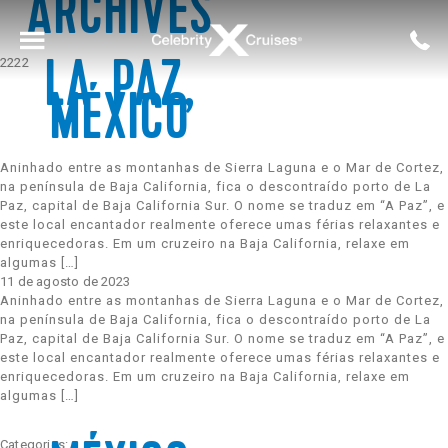
ARCHIVES
2222
LA PAZ,
Voltar para o Menu Principal
MÉXICO
Ver Todos
Acomodações
Alasca
Aéreo
Aninhado entre as montanhas de Sierra Laguna e o Mar de Cortez,
na península de Baja California, fica o descontraído porto de La
Paz, capital de Baja California Sur. O nome se traduz em “A Paz”, e
Celebrity Apex®
Bares e Lounges
Caribe
Hotel
este local encantador realmente oferece umas férias relaxantes e
enriquecedoras. Em um cruzeiro na Baja California, relaxe em
algumas […]
11 de agosto de 2023
Aninhado entre as montanhas de Sierra Laguna e o Mar de Cortez,
Celebrity Ascent℠
Entretenimento
Europa
na península de Baja California, fica o descontraído porto de La
Paz, capital de Baja California Sur. O nome se traduz em “A Paz”, e
este local encantador realmente oferece umas férias relaxantes e
enriquecedoras. Em um cruzeiro na Baja California, relaxe em
Celebrity Beyond℠
Gastronomia
Grécia
algumas […]
Categories: