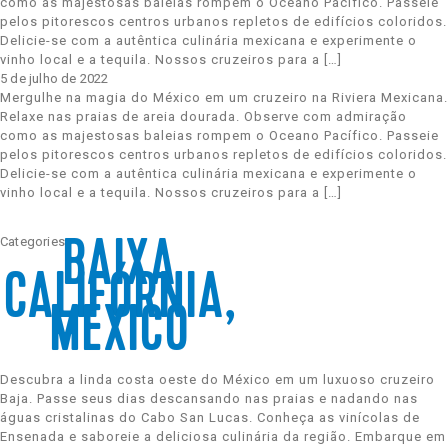
como as majestosas baleias rompem o Oceano Pacífico. Passeie
pelos pitorescos centros urbanos repletos de edifícios coloridos.
Delicie-se com a autêntica culinária mexicana e experimente o
vinho local e a tequila. Nossos cruzeiros para a […]
Celebrity Infinity®
5 de julho de 2022
Mergulhe na magia do México em um cruzeiro na Riviera Mexicana.
Relaxe nas praias de areia dourada. Observe com admiração
como as majestosas baleias rompem o Oceano Pacífico. Passeie
pelos pitorescos centros urbanos repletos de edifícios coloridos.
Celebrity Millennium®
Delicie-se com a autêntica culinária mexicana e experimente o
vinho local e a tequila. Nossos cruzeiros para a […]
Celebrity Reflection®
Categories:
BAIXA
CALIFÓRNIA,
MÉXICO
Celebrity Roamer℠
Descubra a linda costa oeste do México em um luxuoso cruzeiro
Baja. Passe seus dias descansando nas praias e nadando nas
Celebrity Seeker℠
águas cristalinas do Cabo San Lucas. Conheça as vinícolas de
Ensenada e saboreie a deliciosa culinária da região. Embarque em