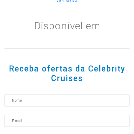
VER MENU
Celebrity Wanderer℠
Disponível em
Celebrity Flora®
Receba ofertas da Celebrity
Cruises