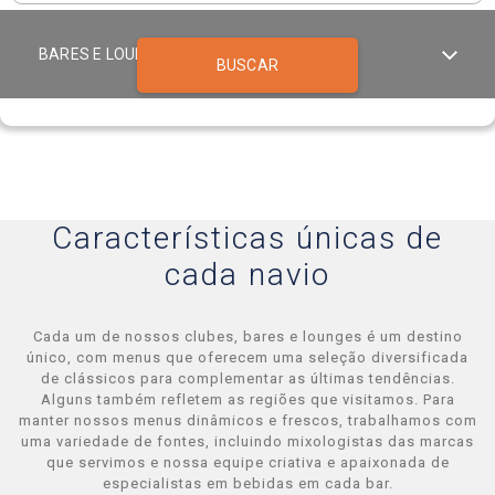
BARES E LOUNGES CONSTELLATION
BUSCAR
Celebrity Infinity®
Celebrity Millennium®
Características únicas de
cada navio
Celebrity Reflection®
Cada um de nossos clubes, bares e lounges é um destino
único, com menus que oferecem uma seleção diversificada
Celebrity Roamer℠
de clássicos para complementar as últimas tendências.
Alguns também refletem as regiões que visitamos. Para
manter nossos menus dinâmicos e frescos, trabalhamos com
uma variedade de fontes, incluindo mixologistas das marcas
Celebrity Seeker℠
que servimos e nossa equipe criativa e apaixonada de
especialistas em bebidas em cada bar.