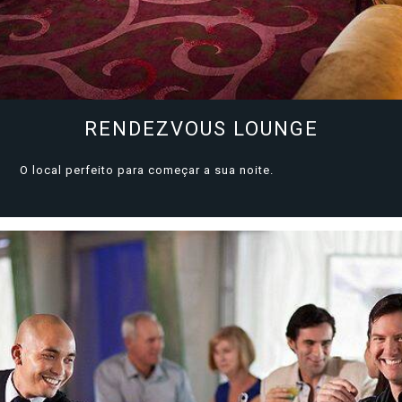
Celebrity Wanderer℠
Celebrity Flora®
RENDEZVOUS LOUNGE
O local perfeito para começar a sua noite.