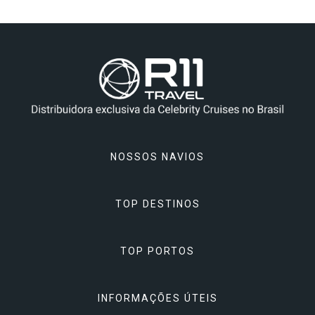
NOSSOS NAVIOS
TOP DESTINOS
Celebrity Apex
Celebrity Ascent
TOP PORTOS
Alasca
Celebrity Beyond
Ásia
INFORMAÇÕES ÚTEIS
Atenas, Grécia
Celebrity Constellation