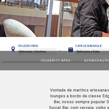
Celebrity Boundless℠
Spa e Fitness
Perfect Day at CocoCay
Celebrity Compass℠
The Retreat
Todos os Destinos
CRUZEIRO PARA
DATA DE EMBARQUE
Celebrity Constellation®
CELEBRITY APEX
ACOMODAÇÕ
Celebrity Eclipse®
Celebrity Edge®
Vontade de martínis artesanai
lounges a bordo da classe Edg
Bar, nosso sempre popular S
Celebrity Equinox®
Social Bar, com cerveja, vinho