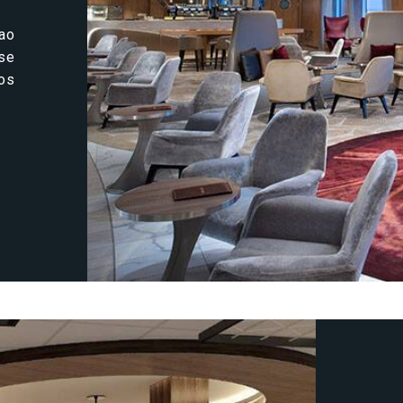
ao
 se
os