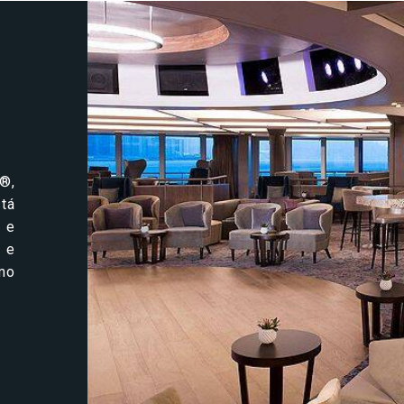
®,
tá
 e
 e
mo