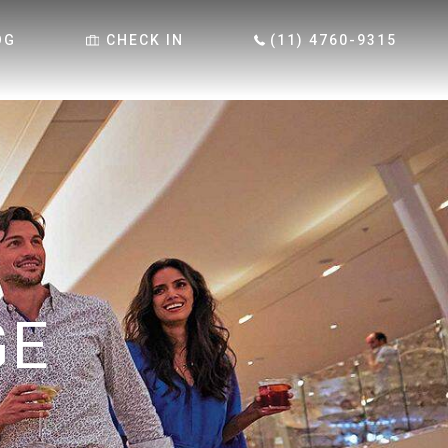
OG
CHECK IN
(11) 4760-9315
GE