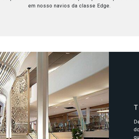
em nosso navios da classe Edge.
T
De
d
q