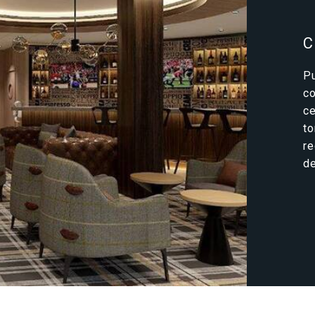
C
P
c
c
t
r
de