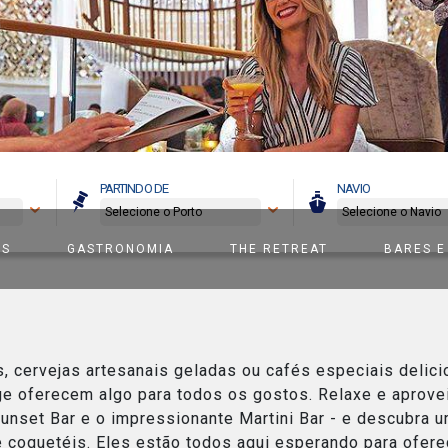
PARTINDO DE
NAVIO
ES
GASTRONOMIA
THE RETREAT
BARES E
s, cervejas artesanais geladas ou cafés especiais delici
e oferecem algo para todos os gostos. Relaxe e aprovei
unset Bar e o impressionante Martini Bar - e descubra u
 e coquetéis. Eles estão todos aqui esperando para ofer