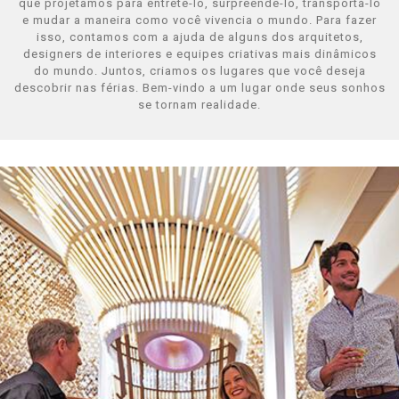
que projetamos para entretê-lo, surpreendê-lo, transportá-lo
e mudar a maneira como você vivencia o mundo. Para fazer
isso, contamos com a ajuda de alguns dos arquitetos,
Celebrity Silhouette®
designers de interiores e equipes criativas mais dinâmicos
do mundo. Juntos, criamos os lugares que você deseja
descobrir nas férias. Bem-vindo a um lugar onde seus sonhos
se tornam realidade.
Celebrity Solstice®
Celebrity Summit®
Celebrity XCel℠
Celebrity Xcite℠