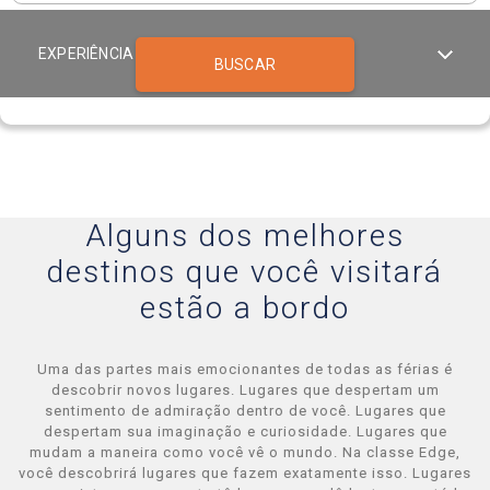
EXPERIÊNCIA A BORDO APEX
BUSCAR
Celebrity Infinity®
Celebrity Millennium®
Alguns dos melhores
destinos que você visitará
Celebrity Reflection®
estão a bordo
Celebrity Roamer℠
Uma das partes mais emocionantes de todas as férias é
descobrir novos lugares. Lugares que despertam um
sentimento de admiração dentro de você. Lugares que
despertam sua imaginação e curiosidade. Lugares que
Celebrity Seeker℠
mudam a maneira como você vê o mundo. Na classe Edge,
você descobrirá lugares que fazem exatamente isso. Lugares